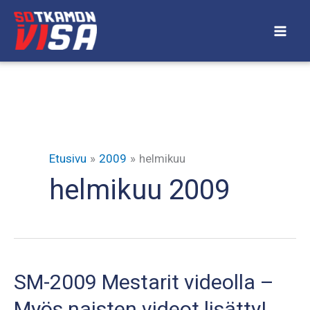
Siirry
sisältöön
Etusivu
2009
helmikuu
helmikuu 2009
SM-2009 Mestarit videolla –
Myös naisten videot lisätty!