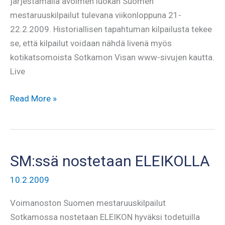
järjestämällä avoimen luokan Suomen
mestaruuskilpailut tulevana viikonloppuna 21-
22.2.2009. Historiallisen tapahtuman kilpailusta tekee
se, että kilpailut voidaan nähdä livenä myös
kotikatsomoista Sotkamon Visan www-sivujen kautta.
Live
SM
Read More »
2009
kilpailut
LIVENÄ
netissä!
SM:ssä nostetaan ELEIKOLLA
10.2.2009
Voimanoston Suomen mestaruuskilpailut
Sotkamossa nostetaan ELEIKON hyväksi todetuilla