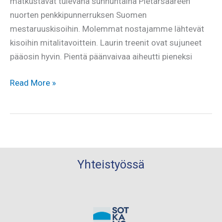
matkustavat tulevana sunnuntaina Pietarsaareen
nuorten penkkipunnerruksen Suomen
mestaruuskisoihin. Molemmat nostajamme lähtevät
kisoihin mitalitavoittein. Laurin treenit ovat sujuneet
pääosin hyvin. Pientä päänvaivaa aiheutti pieneksi
Kemppainen
Read More »
ja
Korhonen
SM-
penkkareihin
viikonloppuna
Yhteistyössä