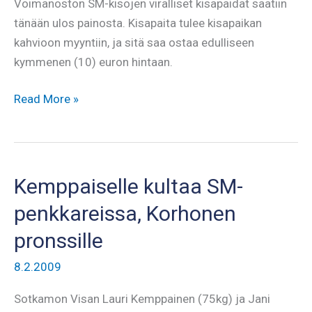
Voimanoston SM-kisojen viralliset kisapaidat saatiin
tänään ulos painosta. Kisapaita tulee kisapaikan
kahvioon myyntiin, ja sitä saa ostaa edulliseen
kymmenen (10) euron hintaan.
SM-
Read More »
kisan
t-
paidat
ulos
Kemppaiselle kultaa SM-
painosta
penkkareissa, Korhonen
pronssille
8.2.2009
Sotkamon Visan Lauri Kemppainen (75kg) ja Jani