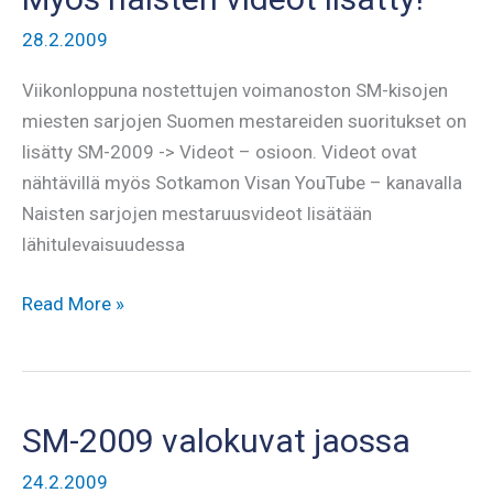
28.2.2009
Viikonloppuna nostettujen voimanoston SM-kisojen
miesten sarjojen Suomen mestareiden suoritukset on
lisätty SM-2009 -> Videot – osioon. Videot ovat
nähtävillä myös Sotkamon Visan YouTube – kanavalla
Naisten sarjojen mestaruusvideot lisätään
lähitulevaisuudessa
SM-
Read More »
2009
Mestarit
videolla
–
SM-2009 valokuvat jaossa
Myös
24.2.2009
naisten