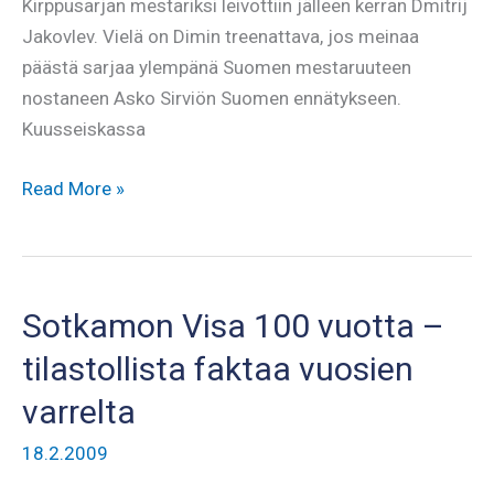
Kirppusarjan mestariksi leivottiin jälleen kerran Dmitrij
Jakovlev. Vielä on Dimin treenattava, jos meinaa
päästä sarjaa ylempänä Suomen mestaruuteen
nostaneen Asko Sirviön Suomen ennätykseen.
Kuusseiskassa
Visan
Read More »
Asko
Sirviö
ja
Jouni
Sotkamon Visa 100 vuotta –
Kvist
tilastollista faktaa vuosien
nostivat
SM-
varrelta
kultaa
18.2.2009