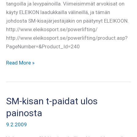
tangoilla ja levypainoilla. Viimeisimmät arvokisat on
käyty ELEIKON laadukkailla välineillä, ja tämän
johdosta SM-kisajärjestäjäkin on päätynyt ELEIKOON.
http://www.eleikosport.se/powerlifting/
http://www.eleikosport.se/powerlifting/product.asp?
PageNumber=&Product_Id=240
SM:ssä
Read More »
nostetaan
ELEIKOLLA
SM-kisan t-paidat ulos
painosta
9.2.2009