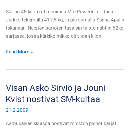
Sarjan 48 kiloa otti nimiinsä Mrs Powerlifter Raija
Jurkko tekemällä 417,5 kg, ja piti samalla Sanna Apulin
takanaan. Naisten sarjojen tasaisin taisto nähtiin 52kg
sarjassa, jossa kärkikolmikko oli viiden kilon
Helena
Read More »
Kvist
nosti
Visan
asetettuun
Visan Asko Sirviö ja Jouni
mitalitavoitteeseen
Kvist nostivat SM-kultaa
21.2.2009
Aamupäivän kisassa nostivat miesten pienet sarjat.