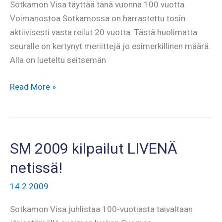
Sotkamon Visa täyttää tänä vuonna 100 vuotta.
Voimanostoa Sotkamossa on harrastettu tosin
aktiivisesti vasta reilut 20 vuotta. Tästä huolimatta
seuralle on kertynyt meriittejä jo esimerkillinen määrä.
Alla on lueteltu seitsemän
Sotkamon
Read More »
Visa
100
vuotta
–
SM 2009 kilpailut LIVENÄ
tilastollista
netissä!
faktaa
vuosien
14.2.2009
varrelta
Sotkamon Visa juhlistaa 100-vuotiasta taivaltaan