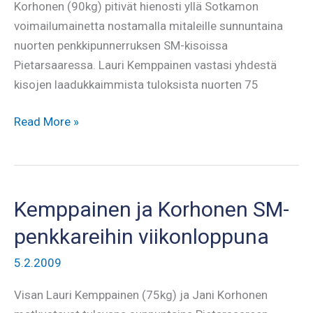
Korhonen (90kg) pitivät hienosti yllä Sotkamon
voimailumainetta nostamalla mitaleille sunnuntaina
nuorten penkkipunnerruksen SM-kisoissa
Pietarsaaressa. Lauri Kemppainen vastasi yhdestä
kisojen laadukkaimmista tuloksista nuorten 75
Kemppaiselle
Read More »
kultaa
SM-
penkkareissa,
Korhonen
Kemppainen ja Korhonen SM-
pronssille
penkkareihin viikonloppuna
5.2.2009
Visan Lauri Kemppainen (75kg) ja Jani Korhonen