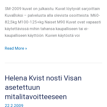
videot
SM-2009 kuvat on julkaistu. Kuvat löytyvät sarjoittain
lisätty!
KuvaBoksi – palvelusta alla olevista osoitteista. M60-
82,5kg M100-125+kg Naiset M90 Kuvat ovat vapaasti
käytettävissä mihin tahansa kaupalliseen tai ei-
kaupalliseen käyttöön. Kuvien käytöstä voi
SM-
Read More »
2009
valokuvat
jaossa
Helena Kvist nosti Visan
asetettuun
mitalitavoitteeseen
22.2.2009