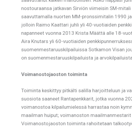
saavuttanut kaiken mahdollisen. Asko nappasi ju
nostouraansa jatkavan Sirviön viimeisin SM-mitali 
saavuttamalla nuorten MM-pronssimitalin 1990 ja 
jolloin Raimo Kaattari juhli yli 40-vuotiaiden pe
napanneet vuonna 2013 Krista Määttä alle 18-vuo
Aira Knutars yli 60-vuotiaiden penkkipunnerrukse
suomenmestaruuskilpailuissa Sotkamon Visan joukk
on suomenmestaruuskilpailuista ja arvokilpailuist
Voimanostojaoston toiminta
Toiminta keskittyy pitkälti salilla harjoitteluun ja
suosiota saaneet Rantapenkkarit, jotka vuonna 2024 
voimanostoa kilpailumielessä harrastaa noin kymme
maailman huiput; voimanoston maailmanmestarit Kyös
Voimanostojaoston toiminta rahoitetaan talkootyöst