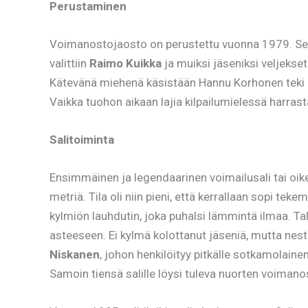
Perustaminen
Voimanostojaosto on perustettu vuonna 1979. Seu
valittiin
Raimo Kuikka
ja muiksi jäseniksi veljekse
Kätevänä miehenä käsistään Hannu Korhonen teki i
Vaikka tuohon aikaan lajia kilpailumielessä harrast
Salitoiminta
Ensimmäinen ja legendaarinen voimailusali tai oike
metriä. Tila oli niin pieni, että kerrallaan sopi teke
kylmiön lauhdutin, joka puhalsi lämmintä ilmaa. Tal
asteeseen. Ei kylmä kolottanut jäseniä, mutta nest
Niskanen
, johon henkilöityy pitkälle sotkamolaine
Samoin tiensä salille löysi tuleva nuorten voima