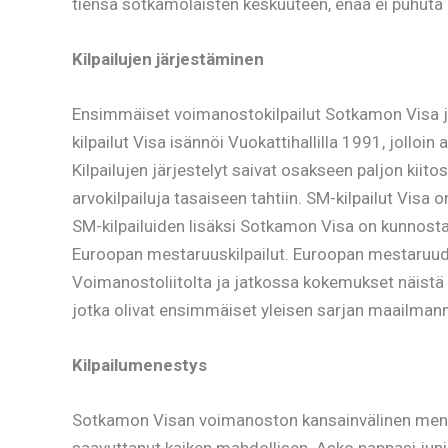
tiensä sotkamolaisten keskuuteen, enää ei puhuta Vis
Kilpailujen järjestäminen
Ensimmäiset voimanostokilpailut Sotkamon Visa jä
kilpailut Visa isännöi Vuokattihallilla 1991, jol
Kilpailujen järjestelyt saivat osakseen paljon kiito
arvokilpailuja tasaiseen tahtiin. SM-kilpailut Vis
SM-kilpailuiden lisäksi Sotkamon Visa on kunnosta
Euroopan mestaruuskilpailut. Euroopan mestaruudet 
Voimanostoliitolta ja jatkossa kokemukset näist
jotka olivat ensimmäiset yleisen sarjan maailmanm
Kilpailumenestys
Sotkamon Visan voimanoston kansainvälinen menesty