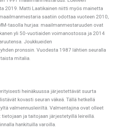
oden 1991 maailmanmestaruus. Edelleen
ta 2019. Matti Laatikainen niitti myös mainetta
 maailmanmestaria saatiin odottaa vuoteen 2010,
lut MM-tasolla hurjaa: maailmanmestaruuden ovat
kanen yli 50-vuotiaiden voimanostossa ja 2014
taruutensa. Joukkueiden
 yhden pronssin. Vuodesta 1987 lähtien seuralla
aista mitalia.
 erityisesti heinäkuussa järjestettävät suurta
listävät kovasti seuran väkeä. Tällä hetkellä
tä valmennusleiriltä. Valmentajina ovat olleet
ojaan ja taitojaan järjestetyillä leireillä.
alla hankituilla varoilla.