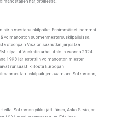
 voimanostajien harjoitellessa.
n piirin mestaruuskilpailut. Ensimmäiset isommat
sissä voimanoston suomenmestaruuskilpailuissa.
uista eteenpäin Visa on saanutkin järjestää
SM-kilpailut Vuokatin urheilutalolla vuonna 2024.
onna 1998 järjestettiin voimanoston miesten
aivat runsaasti kiitosta Euroopan
aailmanmestaruuskilpailujen saamisen Sotkamoon,
illa. Sotkamon pikku jättiläinen, Asko Sirviö, on