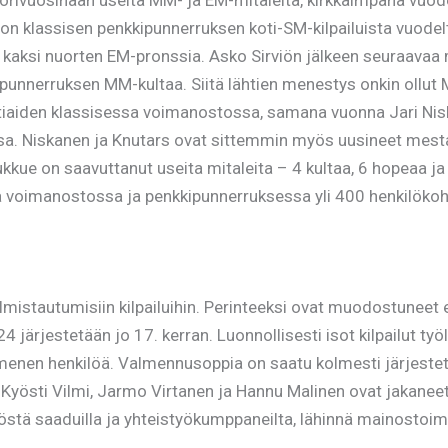
niorivuosinaan useita MM- ja EM-mitaleita, kirkkaimpana vu
on klassisen penkkipunnerruksen koti-SM-kilpailuista vuodel
kaksi nuorten EM-pronssia. Asko Sirviön jälkeen seuraavaa
nkkipunnerruksen MM-kultaa. Siitä lähtien menestys onkin ol
tiaiden klassisessa voimanostossa, samana vuonna Jari Nis
ssa. Niskanen ja Knutars ovat sittemmin myös uusineet mes
ue on saavuttanut useita mitaleita – 4 kultaa, 6 hopeaa ja
a voimanostossa ja penkkipunnerruksessa yli 400 henkilökoht
 valmistautumisiin kilpailuihin. Perinteeksi ovat muodostuneet
järjestetään jo 17. kerran. Luonnollisesti isot kilpailut työl
nen henkilöä. Valmennusoppia on saatu kolmesti järjestetyl
ti Vilmi, Jarmo Virtanen ja Hannu Malinen ovat jakaneet tiet
ä saaduilla ja yhteistyökumppaneilta, lähinnä mainostoiminn