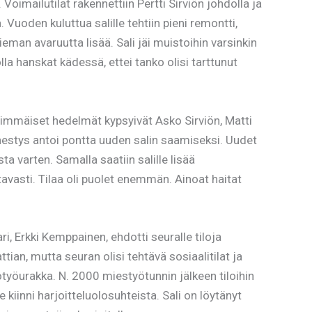
Voimailutilat rakennettiin Pertti Sirviön johdolla ja
 Vuoden kuluttua salille tehtiin pieni remontti,
ieman avaruutta lisää. Sali jäi muistoihin varsinkin
la hanskat kädessä, ettei tanko olisi tarttunut
simmäiset hedelmät kypsyivät Asko Sirviön, Matti
estys antoi pontta uuden salin saamiseksi. Uudet
ta varten. Samalla saatiin salille lisää
avasti. Tilaa oli puolet enemmän. Ainoat haitat
 Erkki Kemppainen, ehdotti seuralle tiloja
tian, mutta seuran olisi tehtävä sosiaalitilat ja
otyöurakka. N. 2000 miestyötunnin jälkeen tiloihin
iinni harjoitteluolosuhteista. Sali on löytänyt