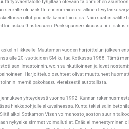
uutti työväentalolle tyhjillään olevaan talonmiehen asuntoon. 
an seuralle oli hankittu ensimmäinen virallinen levytankosarja.
iellossa ollut puuhella kannettiin ulos. Näin saatiin salille h
attoi laskea 9 asteeseen. Penkkipunnerruksessa piti joskus ol
 askelin liikkeelle. Muutaman vuoden harjoittelun jälkeen en
kansa alle 20-vuotiaiden SM-kultaa Kotkassa 1988. Tämä men
astotilaan ilmastoinnin, wc:n suihkutiloineen ja lavat nostamis
painoineen. Harjoitteluolosuhteet olivat muuttuneet huomatt
mastoinnin imemä pakokaasu viereisestä autotallista.
ajennuksen yhteydessä vuonna 1992. Kunnan rakennusmestari,
ssä hiekkapohjalle alkuvaiheessa. Kunta tekisi salin betonilat
et. Siitä alkoi Sotkamon Visan voimanostojaoston suurin talko
n nykyaikaisimmat voimailutilat. Enää ei menestyminen ole k