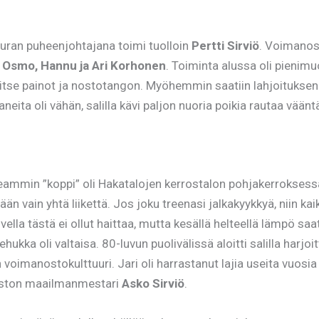
ran puheenjohtajana toimi tuolloin
Pertti Sirviö
. Voimanos
t
Osmo, Hannu ja Ari Korhonen
. Toiminta alussa oli pienimu
tse painot ja nostotangon. Myöhemmin saatiin lahjoituksena
aneita oli vähän, salilla kävi paljon nuoria poikia rautaa vää
ammin ”koppi” oli Hakatalojen kerrostalon pohjakerroksessa. T
mään vain yhtä liikettä. Jos joku treenasi jalkakyykkyä, niin kaik
vella tästä ei ollut haittaa, mutta kesällä helteellä lämpö s
ehukka oli valtaisa. 80-luvun puolivälissä aloitti salilla ha
n voimanostokulttuuri. Jari oli harrastanut lajia useita vuos
noston maailmanmestari
Asko Sirviö
.