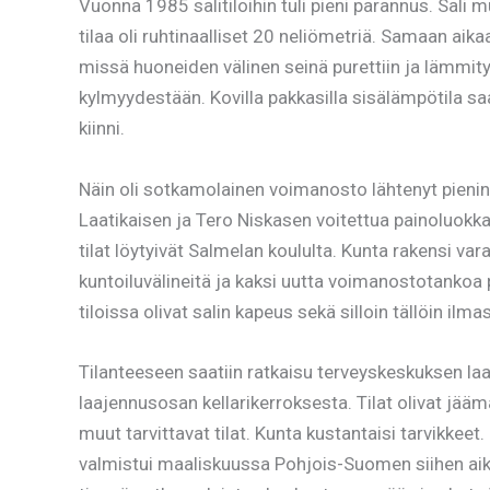
Vuonna 1985 salitiloihin tuli pieni parannus. Sali m
tilaa oli ruhtinaalliset 20 neliömetriä. Samaan aika
missä huoneiden välinen seinä purettiin ja lämmitysk
kylmyydestään. Kovilla pakkasilla sisälämpötila sa
kiinni.
Näin oli sotkamolainen voimanosto lähtenyt pienin
Laatikaisen ja Tero Niskasen voitettua painoluok
tilat löytyivät Salmelan koululta. Kunta rakensi var
kuntoiluvälineitä ja kaksi uutta voimanostotankoa 
tiloissa olivat salin kapeus sekä silloin tällöin il
Tilanteeseen saatiin ratkaisu terveyskeskuksen la
laajennusosan kellarikerroksesta. Tilat olivat jäämä
muut tarvittavat tilat. Kunta kustantaisi tarvikke
valmistui maaliskuussa Pohjois-Suomen siihen aikaa