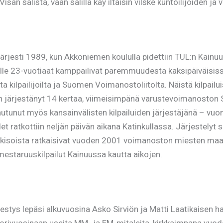
an salista, vaan salilla käy iltaisin vilske kuntoilijoiden ja
rjesti 1989, kun Akkoniemen koululla pidettiin TUL:n Kainuu
loin alle 23-vuotiaat kamppailivat paremmuudesta kaksipäiväi
sta kilpailijoilta ja Suomen Voimanostoliitolta. Näistä kilpail
a on järjestänyt 14 kertaa, viimeisimpänä varustevoimanoston 
utunut myös kansainvälisten kilpailuiden järjestäjänä – vu
ratkottiin neljän päivän aikana Katinkullassa. Järjestelyt s
ä kisoista ratkaisivat vuoden 2001 voimanoston miesten m
estaruuskilpailut Kainuussa kautta aikojen.
s lepäsi alkuvuosina Asko Sirviön ja Matti Laatikaisen harte