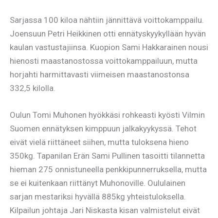
Sarjassa 100 kiloa nähtiin jännittävä voittokamppailu.
Joensuun Petri Heikkinen otti ennätyskyykyllään hyvän
kaulan vastustajiinsa. Kuopion Sami Hakkarainen nousi
hienosti maastanostossa voittokamppailuun, mutta
horjahti harmittavasti viimeisen maastanostonsa
332,5 kilolla.
Oulun Tomi Muhonen hyökkäsi rohkeasti kyösti Vilmin
Suomen ennätyksen kimppuun jalkakyykyssä. Tehot
eivät vielä riittäneet siihen, mutta tuloksena hieno
350kg. Tapanilan Erän Sami Pullinen tasoitti tilannetta
hieman 275 onnistuneella penkkipunnerruksella, mutta
se ei kuitenkaan riittänyt Muhonoville. Oululainen
sarjan mestariksi hyvällä 885kg yhteistuloksella.
Kilpailun johtaja Jari Niskasta kisan valmistelut eivät