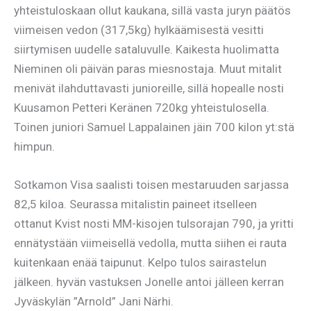
yhteistuloskaan ollut kaukana, sillä vasta juryn päätös
viimeisen vedon (317,5kg) hylkäämisestä vesitti
siirtymisen uudelle sataluvulle. Kaikesta huolimatta
Nieminen oli päivän paras miesnostaja. Muut mitalit
menivät ilahduttavasti junioreille, sillä hopealle nosti
Kuusamon Petteri Keränen 720kg yhteistulosella.
Toinen juniori Samuel Lappalainen jäin 700 kilon yt:stä
himpun.
Sotkamon Visa saalisti toisen mestaruuden sarjassa
82,5 kiloa. Seurassa mitalistin paineet itselleen
ottanut Kvist nosti MM-kisojen tulsorajan 790, ja yritti
ennätystään viimeisellä vedolla, mutta siihen ei rauta
kuitenkaan enää taipunut. Kelpo tulos sairastelun
jälkeen. hyvän vastuksen Jonelle antoi jälleen kerran
Jyväskylän ”Arnold” Jani Närhi.