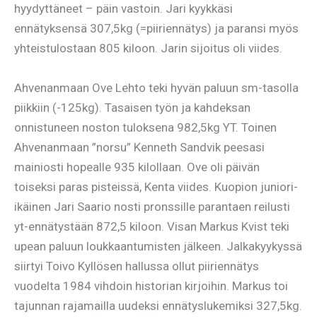
hyydyttäneet – päin vastoin. Jari kyykkäsi
ennätyksensä 307,5kg (=piiriennätys) ja paransi myös
yhteistulostaan 805 kiloon. Jarin sijoitus oli viides.
Ahvenanmaan Ove Lehto teki hyvän paluun sm-tasolla
piikkiin (-125kg). Tasaisen työn ja kahdeksan
onnistuneen noston tuloksena 982,5kg YT. Toinen
Ahvenanmaan ”norsu” Kenneth Sandvik peesasi
mainiosti hopealle 935 kilollaan. Ove oli päivän
toiseksi paras pisteissä, Kenta viides. Kuopion juniori-
ikäinen Jari Saario nosti pronssille parantaen reilusti
yt-ennätystään 872,5 kiloon. Visan Markus Kvist teki
upean paluun loukkaantumisten jälkeen. Jalkakyykyssä
siirtyi Toivo Kyllösen hallussa ollut piiriennätys
vuodelta 1984 vihdoin historian kirjoihin. Markus toi
tajunnan rajamailla uudeksi ennätyslukemiksi 327,5kg.