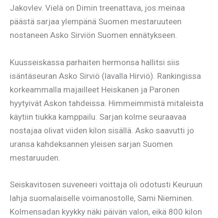
Jakovlev. Vielä on Dimin treenattava, jos meinaa
päästä sarjaa ylempänä Suomen mestaruuteen
nostaneen Asko Sirviön Suomen ennätykseen.
Kuusseiskassa parhaiten hermonsa hallitsi siis
isäntäseuran Asko Sirviö (lavalla Hirviö). Rankingissa
korkeammalla majailleet Heiskanen ja Paronen
hyytyivät Askon tahdeissa. Himmeimmistä mitaleista
käytiin tiukka kamppailu. Sarjan kolme seuraavaa
nostajaa olivat viiden kilon sisällä. Asko saavutti jo
uransa kahdeksannen yleisen sarjan Suomen
mestaruuden.
Seiskavitosen suveneeri voittaja oli odotusti Keuruun
lahja suomalaiselle voimanostolle, Sami Nieminen.
Kolmensadan kyykky näki päivän valon, eikä 800 kilon