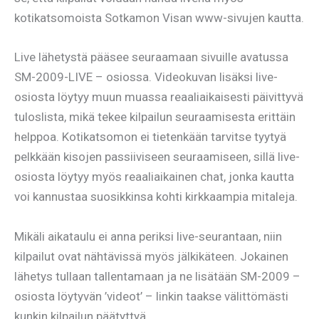
kotikatsomoista Sotkamon Visan www-sivujen kautta.
Live lähetystä pääsee seuraamaan sivuille avatussa
SM-2009-LIVE – osiossa. Videokuvan lisäksi live-
osiosta löytyy muun muassa reaaliaikaisesti päivittyvä
tuloslista, mikä tekee kilpailun seuraamisesta erittäin
helppoa. Kotikatsomon ei tietenkään tarvitse tyytyä
pelkkään kisojen passiiviseen seuraamiseen, sillä live-
osiosta löytyy myös reaaliaikainen chat, jonka kautta
voi kannustaa suosikkinsa kohti kirkkaampia mitaleja.
Mikäli aikataulu ei anna periksi live-seurantaan, niin
kilpailut ovat nähtävissä myös jälkikäteen. Jokainen
lähetys tullaan tallentamaan ja ne lisätään SM-2009 –
osiosta löytyvän ’videot’ – linkin taakse välittömästi
kunkin kilpailun päätyttyä.