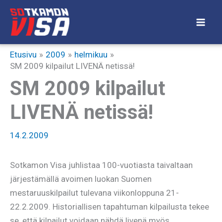
Siirry
sisältöön
Etusivu
2009
helmikuu
SM 2009 kilpailut LIVENÄ netissä!
SM 2009 kilpailut
LIVENÄ netissä!
14.2.2009
Sotkamon Visa juhlistaa 100-vuotiasta taivaltaan
järjestämällä avoimen luokan Suomen
mestaruuskilpailut tulevana viikonloppuna 21-
22.2.2009. Historiallisen tapahtuman kilpailusta tekee
se, että kilpailut voidaan nähdä livenä myös