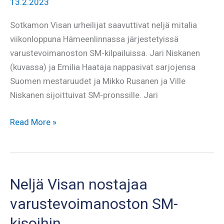
13.2.2023
Sotkamon Visan urheilijat saavuttivat neljä mitalia
viikonloppuna Hämeenlinnassa järjestetyissä
varustevoimanoston SM-kilpailuissa. Jari Niskanen
(kuvassa) ja Emilia Haataja nappasivat sarjojensa
Suomen mestaruudet ja Mikko Rusanen ja Ville
Niskanen sijoittuivat SM-pronssille. Jari
Neljän
Read More »
mitalin
viikonloppu
Hämeenlinnassa
Neljä Visan nostajaa
varustevoimanoston SM-
kisoihin