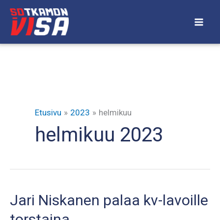
Siirry
sisältöön
Etusivu
2023
helmikuu
helmikuu 2023
Jari Niskanen palaa kv-lavoille
torstaina