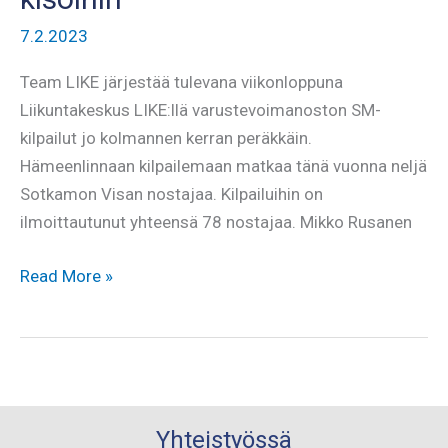
7.2.2023
Team LIKE järjestää tulevana viikonloppuna
Liikuntakeskus LIKE:llä varustevoimanoston SM-
kilpailut jo kolmannen kerran peräkkäin.
Hämeenlinnaan kilpailemaan matkaa tänä vuonna neljä
Sotkamon Visan nostajaa. Kilpailuihin on
ilmoittautunut yhteensä 78 nostajaa. Mikko Rusanen
Neljä
Read More »
Visan
nostajaa
varustevoimanoston
SM-
kisoihin
Yhteistyössä