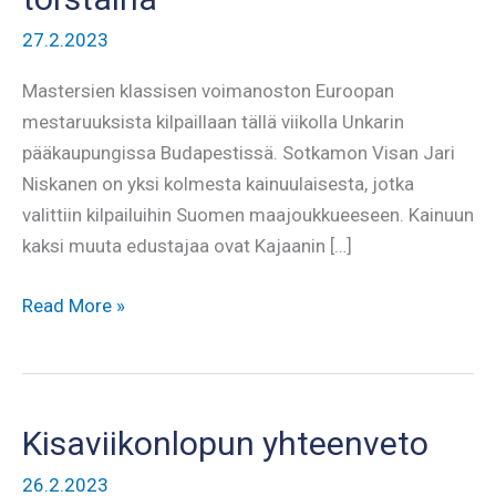
27.2.2023
Mastersien klassisen voimanoston Euroopan
mestaruuksista kilpaillaan tällä viikolla Unkarin
pääkaupungissa Budapestissä. Sotkamon Visan Jari
Niskanen on yksi kolmesta kainuulaisesta, jotka
valittiin kilpailuihin Suomen maajoukkueeseen. Kainuun
kaksi muuta edustajaa ovat Kajaanin […]
Jari
Read More »
Niskanen
palaa
kv-
lavoille
Kisaviikonlopun yhteenveto
torstaina
26.2.2023