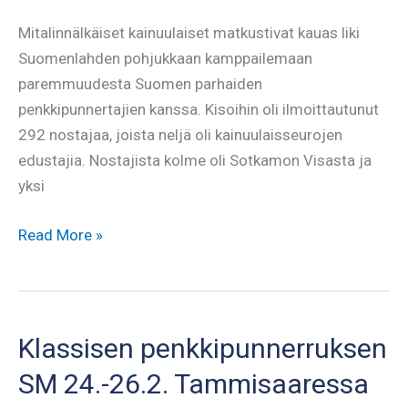
Mitalinnälkäiset kainuulaiset matkustivat kauas liki
Suomenlahden pohjukkaan kamppailemaan
paremmuudesta Suomen parhaiden
penkkipunnertajien kanssa. Kisoihin oli ilmoittautunut
292 nostajaa, joista neljä oli kainuulaisseurojen
edustajia. Nostajista kolme oli Sotkamon Visasta ja
yksi
Kisaviikonlopun
Read More »
yhteenveto
Klassisen penkkipunnerruksen
SM 24.-26.2. Tammisaaressa