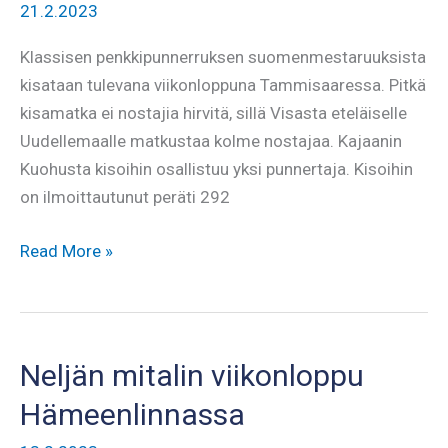
21.2.2023
Klassisen penkkipunnerruksen suomenmestaruuksista
kisataan tulevana viikonloppuna Tammisaaressa. Pitkä
kisamatka ei nostajia hirvitä, sillä Visasta eteläiselle
Uudellemaalle matkustaa kolme nostajaa. Kajaanin
Kuohusta kisoihin osallistuu yksi punnertaja. Kisoihin
on ilmoittautunut peräti 292
Klassisen
Read More »
penkkipunnerruksen
SM
24.-26.2.
Tammisaaressa
Neljän mitalin viikonloppu
Hämeenlinnassa