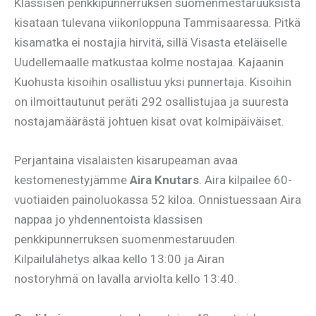
Klassisen penkkipunnerruksen suomenmestaruuksista
kisataan tulevana viikonloppuna Tammisaaressa. Pitkä
kisamatka ei nostajia hirvitä, sillä Visasta eteläiselle
Uudellemaalle matkustaa kolme nostajaa. Kajaanin
Kuohusta kisoihin osallistuu yksi punnertaja. Kisoihin
on ilmoittautunut peräti 292 osallistujaa ja suuresta
nostajamäärästä johtuen kisat ovat kolmipäiväiset.
Perjantaina visalaisten kisarupeaman avaa
kestomenestyjämme
Aira Knutars
. Aira kilpailee 60-
vuotiaiden painoluokassa 52 kiloa. Onnistuessaan Aira
nappaa jo yhdennentoista klassisen
penkkipunnerruksen suomenmestaruuden.
Kilpailulähetys alkaa kello 13:00 ja Airan
nostoryhmä on lavalla arviolta kello 13:40.