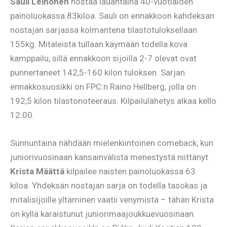
Sauli Leinonen
nostaa lauantaina 40-vuotiaiden
painoluokassa 83kiloa. Sauli on ennakkoon kahdeksan
nostajan sarjassa kolmantena tilastotuloksellaan
155kg. Mitaleista tullaan käymään todella kova
kamppailu, sillä ennakkoon sijoilla 2-7 olevat ovat
punnertaneet 142,5-160 kilon tuloksen. Sarjan
ennakkosuosikki on FPC:n Raino Hellberg, jolla on
192,5 kilon tilastonoteeraus. Kilpailulähetys alkaa kello
12:00.
Sunnuntaina nähdään mielenkiintoinen comeback, kun
juniorivuosinaan kansainvälistä menestystä niittänyt
Krista Määttä
kilpailee naisten painoluokassa 63
kiloa. Yhdeksän nostajan sarja on todella tasokas ja
mitalisijoille yltäminen vaatii venymistä – tähän Krista
on kyllä karaistunut juniorimaajoukkuevuosinaan.