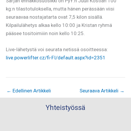
Sarjan ennakkosuosikki on PyY:n Juuli Kostian 100
kg:n tilastotuloksella, mutta hänen perässään viisi
seuraavaa nostajatarta ovat 7,5 kilon sisällä.
Kilpailulähetys alkaa kello 10:00 ja Kristan ryhmä
pääsee tositoimiiin noin kello 10:25.
Live-lähetystä voi seurata netissä osoitteessa:
live.powerlifter.cz/fi-FI/default.aspx?id=2351
←
Edellinen Artikkeli
Seuraava Artikkeli
→
Yhteistyössä