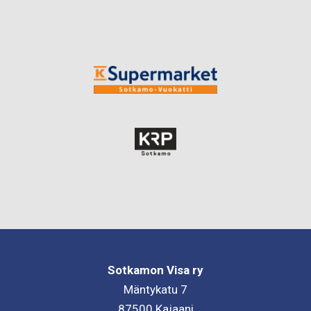
Sotkamon Visa ry
Mäntykatu 7
87500 Kajaani