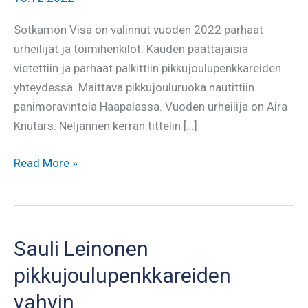
Sotkamon Visa on valinnut vuoden 2022 parhaat
urheilijat ja toimihenkilöt. Kauden päättäjäisiä
vietettiin ja parhaat palkittiin pikkujoulupenkkareiden
yhteydessä. Maittava pikkujouluruoka nautittiin
panimoravintola Haapalassa. Vuoden urheilija on Aira
Knutars. Neljännen kerran tittelin […]
Kauden
Read More »
2022
parhaat
Sauli Leinonen
pikkujoulupenkkareiden
vahvin