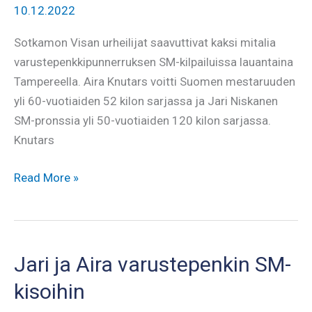
10.12.2022
Sotkamon Visan urheilijat saavuttivat kaksi mitalia
varustepenkkipunnerruksen SM-kilpailuissa lauantaina
Tampereella. Aira Knutars voitti Suomen mestaruuden
yli 60-vuotiaiden 52 kilon sarjassa ja Jari Niskanen
SM-pronssia yli 50-vuotiaiden 120 kilon sarjassa.
Knutars
Airalle
Read More »
kultaa,
Jarille
pronssia
Tampereelta
Jari ja Aira varustepenkin SM-
kisoihin