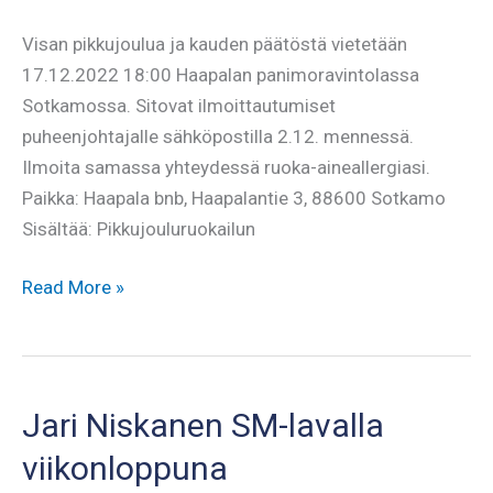
Visan pikkujoulua ja kauden päätöstä vietetään
17.12.2022 18:00 Haapalan panimoravintolassa
Sotkamossa. Sitovat ilmoittautumiset
puheenjohtajalle sähköpostilla 2.12. mennessä.
Ilmoita samassa yhteydessä ruoka-aineallergiasi.
Paikka: Haapala bnb, Haapalantie 3, 88600 Sotkamo
Sisältää: Pikkujouluruokailun
Pikkujoulut
Read More »
ja
kauden
päätöstilaisuus
Visan
Jari Niskanen SM-lavalla
jäsenille
viikonloppuna