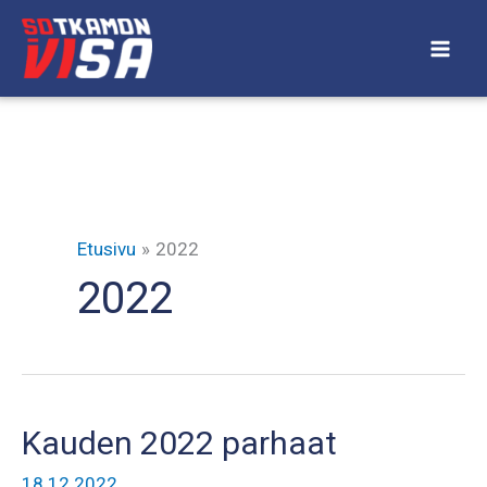
Siirry
sisältöön
Etusivu
2022
2022
Kauden 2022 parhaat
18.12.2022