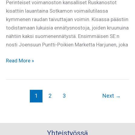
Perinteiset voimanoston kansalliset Ruskanostot
kisattiin lauantaina Sotkamon voimailutilassa
kymmenen raudan taivuttajan voimin. Kisassa päästiin
todistamaan lukuisia ennätysnostoja, joiden kruunuina
nähtiin kaksi suomenennätystä. Ensimmäisen SE:n
nosti Joensuun Puntti-Poikien Marketta Harjunen, joka
Ruskanostoissa
Read More »
nähtiin
ennätyspainoja
1
2
3
Next
→
Yhteistyössä