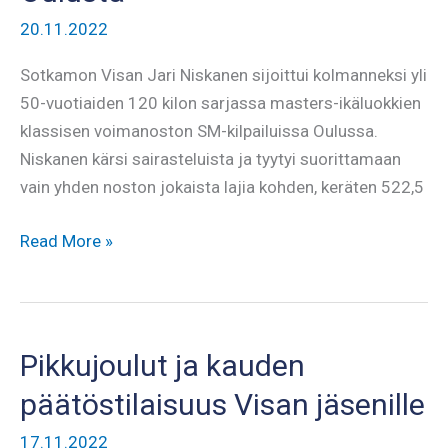
20.11.2022
Sotkamon Visan Jari Niskanen sijoittui kolmanneksi yli
50-vuotiaiden 120 kilon sarjassa masters-ikäluokkien
klassisen voimanoston SM-kilpailuissa Oulussa.
Niskanen kärsi sairasteluista ja tyytyi suorittamaan
vain yhden noston jokaista lajia kohden, keräten 522,5
Jarille
Read More »
pronssia
kaulaan
Oulusta
Pikkujoulut ja kauden
päätöstilaisuus Visan jäsenille
17.11.2022