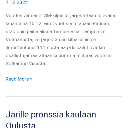
7.12.2022
Vuoden viimeiset SM-kilpailut järjestetään tulevana
lauantaina 10.12. viimevuotiseen tapaan Ratinan
stadionin painisalissa Tampereella. Tampereen
Voimanostajien järjestämiin kilpailuihin on
ilmoittautunut 111 nostajaa ja kilpailut ovatkin
osallistujamäärältään suurimmat neljään vuoteen.
Sotkamon Visasta
Jari
Read More »
ja
Aira
varustepenkin
SM-
Jarille pronssia kaulaan
kisoihin
Oulusta