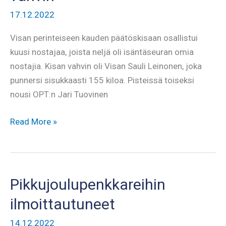
17.12.2022
Visan perinteiseen kauden päätöskisaan osallistui
kuusi nostajaa, joista neljä oli isäntäseuran omia
nostajia. Kisan vahvin oli Visan Sauli Leinonen, joka
punnersi sisukkaasti 155 kiloa. Pisteissä toiseksi
nousi OPT:n Jari Tuovinen
Sauli
Read More »
Leinonen
pikkujoulupenkkareiden
vahvin
Pikkujoulupenkkareihin
ilmoittautuneet
14.12.2022