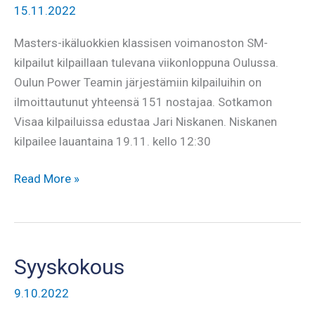
15.11.2022
Masters-ikäluokkien klassisen voimanoston SM-
kilpailut kilpaillaan tulevana viikonloppuna Oulussa.
Oulun Power Teamin järjestämiin kilpailuihin on
ilmoittautunut yhteensä 151 nostajaa. Sotkamon
Visaa kilpailuissa edustaa Jari Niskanen. Niskanen
kilpailee lauantaina 19.11. kello 12:30
Jari
Read More »
Niskanen
SM-
lavalla
viikonloppuna
Syyskokous
9.10.2022