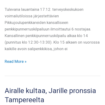
Tulevana lauantaina 17.12. terveyskeskuksen
voimailutiloissa järjestettävien
Pikkujoulupenkkareiden kansalliseen
penkkipunnerruskilpailuun ilmoittautui 6 nostajaa.
Kansallinen penkkipunnerruskilpailu alkaa klo 14
(punnitus klo 12:30-13:30). Klo 15 alkaen on vuorossa
kaikille avoin salipenkkikisa, johon ei
Pikkujoulupenkkareihin
Read More »
ilmoittautuneet
Airalle kultaa, Jarille pronssia
Tampereelta