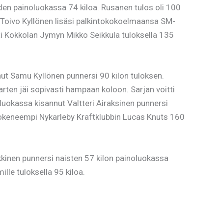
en painoluokassa 74 kiloa. Rusanen tulos oli 100
n Toivo Kyllönen lisäsi palkintokokoelmaansa SM-
ti Kokkolan Jymyn Mikko Seikkula tuloksella 135
nnut Samu Kyllönen punnersi 90 kilon tuloksen.
arten jäi sopivasti hampaan koloon. Sarjan voitti
luokassa kisannut Valtteri Airaksinen punnersi
i kokeneempi Nykarleby Kraftklubbin Lucas Knuts 160
kkinen punnersi naisten 57 kilon painoluokassa
le tuloksella 95 kiloa.