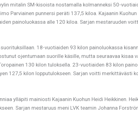
ylin mitalin SM-kisoista nostamalla kolmanneksi 50-vuotiaid
Timo Parviainen punnersi peräti 137,5 kiloa. Kajaanin Kuohu
iden painoluokassa alle 120 kiloa. Sarjan mestaruuden voit
lä suorituksillaan. 18-vuotiaiden 93 kilon painoluokassa kisa
uostunut ojentumaan suorille käsille, mutta seuraavaa kisaa v
oropainen 130 kilon tuloksella. 23-vuotiaiden 83 kilon paino
äätyen 127,5 kilon lopputulokseen. Sarjan voitti merkittäväst
niaa ylläpiti mainiosti Kajaanin Kuohun Heidi Heikkinen. Hei
kseen. Sarjan mestaruus meni LVK teamin Johanna Forströmil