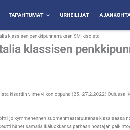
TAPAHTUMAT
URHEILIJAT
AJANKOHTA
alia klassisen penkkipunnerruksen SM-kisoista
talia klassisen penkkipu
a kisattiin viime viikonloppuna (25.-27.2.2022) Oulussa. K
voitti jo kymmenennen suomenmestaruutensa klassisessa n
oikeutti hänet samalla ikäluokkansa parhaan nostajan palkint