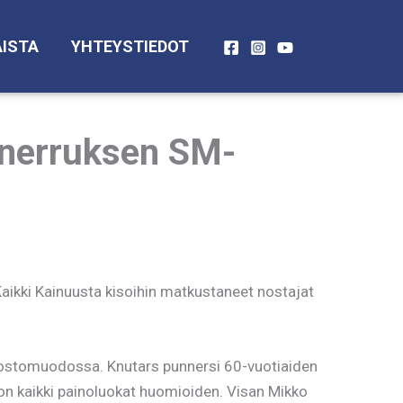
ISTA
YHTEYSTIEDOT
nnerruksen SM-
aikki Kainuusta kisoihin matkustaneet nostajat
ostomuodossa. Knutars punnersi 60-vuotiaiden
oon kaikki painoluokat huomioiden. Visan Mikko