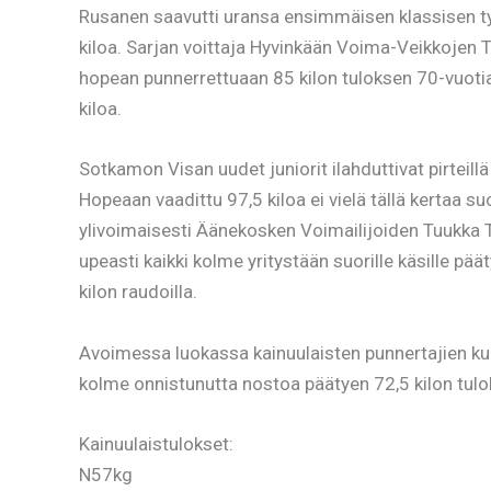
Rusanen saavutti uransa ensimmäisen klassisen ty
kiloa. Sarjan voittaja Hyvinkään Voima-Veikkojen 
hopean punnerrettuaan 85 kilon tuloksen 70-vuotia
kiloa.
Sotkamon Visan uudet juniorit ilahduttivat pirteil
Hopeaan vaadittu 97,5 kiloa ei vielä tällä kertaa s
ylivoimaisesti Äänekosken Voimailijoiden Tuukka T
upeasti kaikki kolme yritystään suorille käsille p
kilon raudoilla.
Avoimessa luokassa kainuulaisten punnertajien kun
kolme onnistunutta nostoa päätyen 72,5 kilon tulo
Kainuulaistulokset:
N57kg