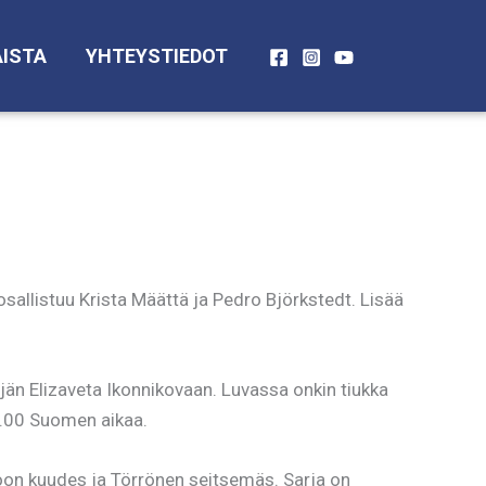
ISTA
YHTEYSTIEDOT
sallistuu Krista Määttä ja Pedro Björkstedt. Lisää
äjän Elizaveta Ikonnikovaan. Luvassa onkin tiukka
11.00 Suomen aikaa.
koon kuudes ja Törrönen seitsemäs. Sarja on