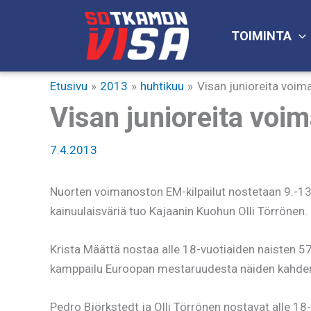
Siirry
sisältöön
TOIMINTA
Etusivu
2013
huhtikuu
Visan junioreita voim
Visan junioreita voi
7.4.2013
Nuorten voimanoston EM-kilpailut nostetaan 9.-13.
kainuulaisväriä tuo Kajaanin Kuohun Olli Törrönen.
Krista Määttä nostaa alle 18-vuotiaiden naisten 57
kamppailu Euroopan mestaruudesta näiden kahden nuo
Pedro Björkstedt ja Olli Törrönen nostavat alle 1