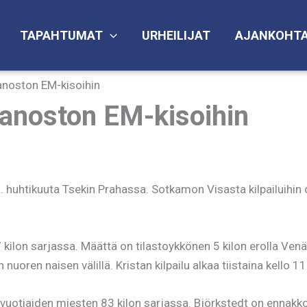
TAPAHTUMAT
URHEILIJAT
AJANKOHTA
anoston EM-kisoihin
manoston EM-kisoihin
 huhtikuuta Tsekin Prahassa. Sotkamon Visasta kilpailuihin o
 kilon sarjassa. Määttä on tilastoykkönen 5 kilon erolla Ven
ren naisen välillä. Kristan kilpailu alkaa tiistaina kello 
8-vuotiaiden miesten 83 kilon sarjassa. Björkstedt on ennak