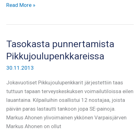
Kauden
Read More »
päätös
2013
Tasokasta punnertamista
Pikkujoulupenkkareissa
30.11.2013
Jokavuotiset Pikkujoulupenkkarit järjestettiin taas
tuttuun tapaan terveyskeskuksen voimailutiloissa eilen
lauantaina. Kilpailuihin osallistui 12 nostajaa, joista
päivän paras lastautti tankoon jopa SE-painoja.
Markus Ahonen ylivoimainen ykkönen Varpaisjärven
Markus Ahonen on ollut