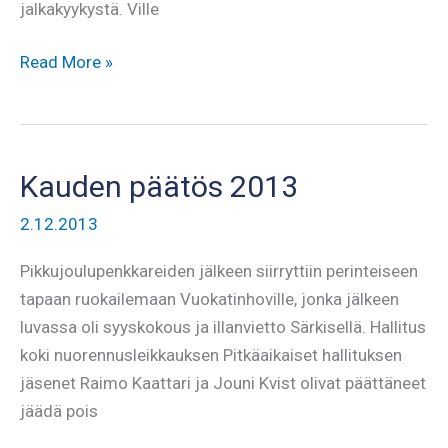
jalkakyykystä. Ville
Niskasilla
Read More »
onnea
ja
epäonnea
Kuopiossa
Kauden päätös 2013
2.12.2013
Pikkujoulupenkkareiden jälkeen siirryttiin perinteiseen
tapaan ruokailemaan Vuokatinhoville, jonka jälkeen
luvassa oli syyskokous ja illanvietto Särkisellä. Hallitus
koki nuorennusleikkauksen Pitkäaikaiset hallituksen
jäsenet Raimo Kaattari ja Jouni Kvist olivat päättäneet
jäädä pois