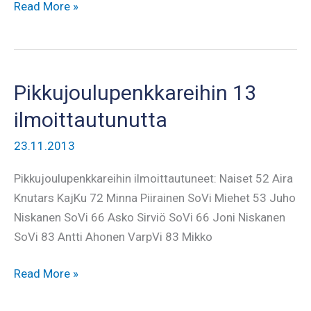
Tasokasta
Read More »
punnertamista
Pikkujoulupenkkareissa
Pikkujoulupenkkareihin 13
ilmoittautunutta
23.11.2013
Pikkujoulupenkkareihin ilmoittautuneet: Naiset 52 Aira
Knutars KajKu 72 Minna Piirainen SoVi Miehet 53 Juho
Niskanen SoVi 66 Asko Sirviö SoVi 66 Joni Niskanen
SoVi 83 Antti Ahonen VarpVi 83 Mikko
Pikkujoulupenkkareihin
Read More »
13