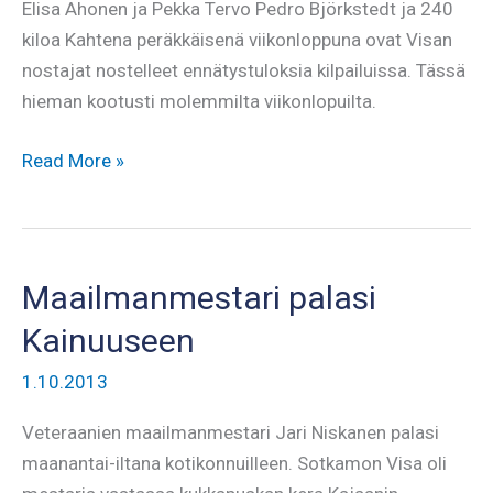
Elisa Ahonen ja Pekka Tervo Pedro Björkstedt ja 240
kiloa Kahtena peräkkäisenä viikonloppuna ovat Visan
nostajat nostelleet ennätystuloksia kilpailuissa. Tässä
hieman kootusti molemmilta viikonlopuilta.
Huipputuloksia
Read More »
kahtena
viikonloppuna
peräkkäin
Maailmanmestari palasi
Kainuuseen
1.10.2013
Veteraanien maailmanmestari Jari Niskanen palasi
maanantai-iltana kotikonnuilleen. Sotkamon Visa oli