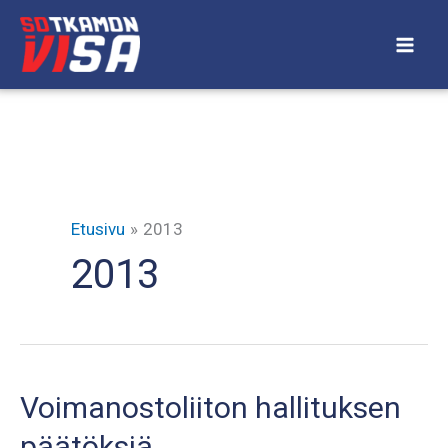
Siirry
sisältöön
Etusivu
2013
2013
Voimanostoliiton hallituksen
päätöksiä