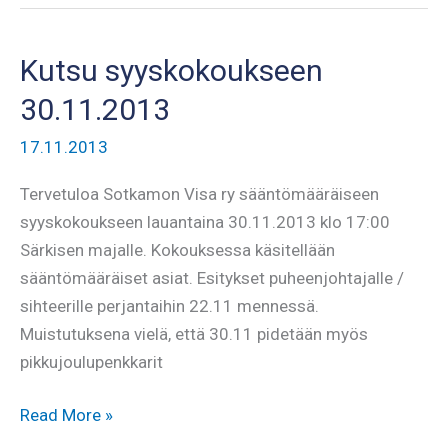
ilmoittautunutta
Kutsu syyskokoukseen
30.11.2013
17.11.2013
Tervetuloa Sotkamon Visa ry sääntömääräiseen
syyskokoukseen lauantaina 30.11.2013 klo 17:00
Särkisen majalle. Kokouksessa käsitellään
sääntömääräiset asiat. Esitykset puheenjohtajalle /
sihteerille perjantaihin 22.11 mennessä.
Muistutuksena vielä, että 30.11 pidetään myös
pikkujoulupenkkarit
Kutsu
Read More »
syyskokoukseen