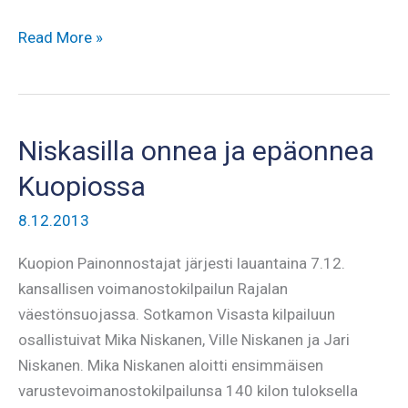
Kooste
Read More »
vuodelta
2013
Niskasilla onnea ja epäonnea
Kuopiossa
8.12.2013
Kuopion Painonnostajat järjesti lauantaina 7.12.
kansallisen voimanostokilpailun Rajalan
väestönsuojassa. Sotkamon Visasta kilpailuun
osallistuivat Mika Niskanen, Ville Niskanen ja Jari
Niskanen. Mika Niskanen aloitti ensimmäisen
varustevoimanostokilpailunsa 140 kilon tuloksella