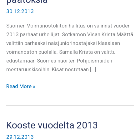
30.12.2013
Suomen Voimanostoliiton hallitus on valinnut vuoden
2013 parhaat urheilijat. Sotkamon Visan Krista Määttä
valittiin parhaaksi naisjuniorinostajaksi klassisen
voimanoston puolella. Samalla Krista on valittu
edustamaan Suomea nuorten Pohjoismaiden
mestaruuskisoihin. Kisat nostetaan […]
Voimanostoliiton
Read More »
hallituksen
päätöksiä
Kooste vuodelta 2013
29.12.2013