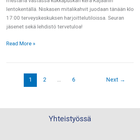
mestaria vastassa kukkapuskan kera Kajaanin
lentokentällä. Niskasen mitalikahvit juodaan tänään klo
17:00 terveyskeskuksen harjoittelutiloissa. Seuran
jäsenet sekä lehdistö tervetuloa!
Maailmanmestari
Read More »
palasi
Kainuuseen
1
2
…
6
Next
→
Yhteistyössä