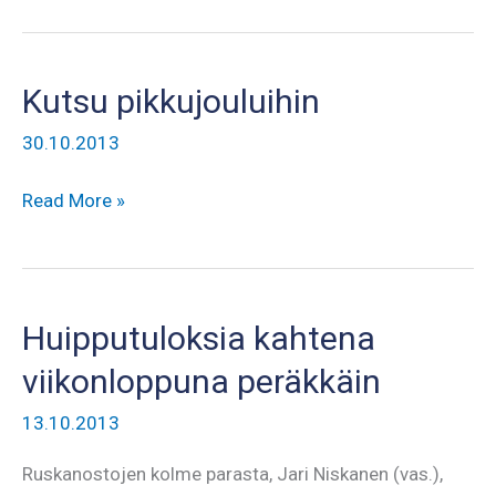
30.11.2013
Kutsu pikkujouluihin
30.10.2013
Kutsu
Read More »
pikkujouluihin
Huipputuloksia kahtena
viikonloppuna peräkkäin
13.10.2013
Ruskanostojen kolme parasta, Jari Niskanen (vas.),