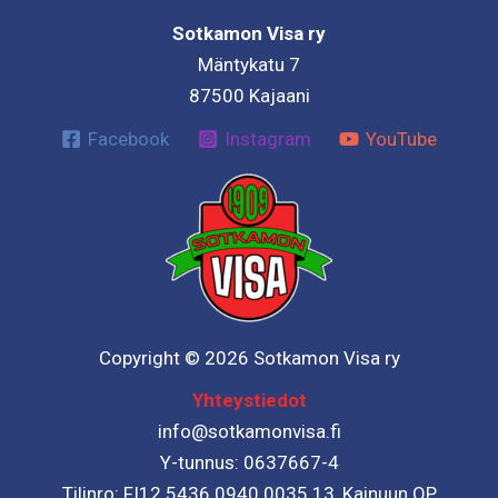
Sotkamon Visa ry
Mäntykatu 7
87500 Kajaani
Facebook
Instagram
YouTube
Copyright © 2026 Sotkamon Visa ry
Yhteystiedot
info@sotkamonvisa.fi
Y-tunnus: 0637667-4
Tilinro: FI12 5436 0940 0035 13, Kainuun OP