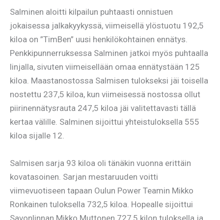
Salminen aloitti kilpailun puhtaasti onnistuen
jokaisessa jalkakyykyssä, viimeisellä ylöstuotu 192,5
kiloa on ”TimBen” uusi henkilökohtainen ennätys.
Penkkipunnerruksessa Salminen jatkoi myös puhtaalla
linjalla, sivuten viimeisellään omaa ennätystään 125
kiloa. Maastanostossa Salmisen tulokseksi jäi toisella
nostettu 237,5 kiloa, kun viimeisessä nostossa ollut
piirinennätysrauta 247,5 kiloa jäi valitettavasti tällä
kertaa välille. Salminen sijoittui yhteistuloksella 555
kiloa sijalle 12.
Salmisen sarja 93 kiloa oli tänäkin vuonna erittäin
kovatasoinen. Sarjan mestaruuden voitti
viimevuotiseen tapaan Oulun Power Teamin Mikko
Ronkainen tuloksella 732,5 kiloa. Hopealle sijoittui
Savonlinnan Mikko Muttonen 727,5 kilon tuloksella ja