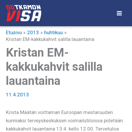
Siirry
sisältöön
Etusivu
2013
huhtikuu
Kristan EM-kakkukahvit salilla lauantaina
Kristan EM-
kakkukahvit salilla
lauantaina
11.4.2013
Krista Määtän voittaman Euroopan mestaruuden
kunniaksi terveyskeskuksen voimailutiloissa pidetään
kakkukahvit lauantaina 13.4. kello 12.00. Tervetuloa