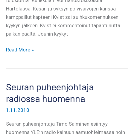
tuloksetta ”Kunkkulan” voimanostokisoissa
Hartolassa. Kesän ja syksyn polvivaivojen kanssa
kamppaillut kapteeni Kvist sai suihkukomennuksen
kyykyn jälkeen. Kvist ei kommentoinut tapahtunutta
paikan päältä. Jounin kyykyt
Kvist
Read More »
ilman
tulosta
Hartolassa
Seuran puheenjohtaja
radiossa huomenna
1.11.2010
Seuran puheenjohtaja Timo Salminen esiintyy
huomenna YLE:n radio kainuun aamuohjelmassa noin