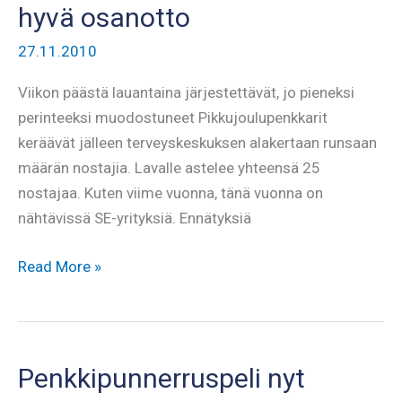
hyvä osanotto
27.11.2010
Viikon päästä lauantaina järjestettävät, jo pieneksi
perinteeksi muodostuneet Pikkujoulupenkkarit
keräävät jälleen terveyskeskuksen alakertaan runsaan
määrän nostajia. Lavalle astelee yhteensä 25
nostajaa. Kuten viime vuonna, tänä vuonna on
nähtävissä SE-yrityksiä. Ennätyksiä
Pikkujoulupenkkareihin
Read More »
jälleen
hyvä
osanotto
Penkkipunnerruspeli nyt