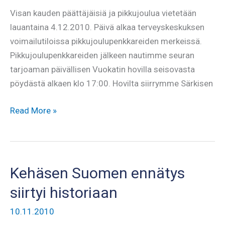
Visan kauden päättäjäisiä ja pikkujoulua vietetään
lauantaina 4.12.2010. Päivä alkaa terveyskeskuksen
voimailutiloissa pikkujoulupenkkareiden merkeissä.
Pikkujoulupenkkareiden jälkeen nautimme seuran
tarjoaman päivällisen Vuokatin hovilla seisovasta
pöydästä alkaen klo 17:00. Hovilta siirrymme Särkisen
Kauden
Read More »
päättäjäiset
&
pikkujoulut
Kehäsen Suomen ennätys
siirtyi historiaan
10.11.2010