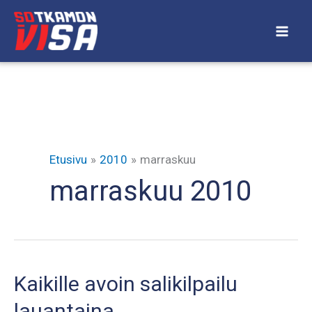
Siirry
sisältöön
Etusivu
2010
marraskuu
marraskuu 2010
Kaikille avoin salikilpailu
lauantaina