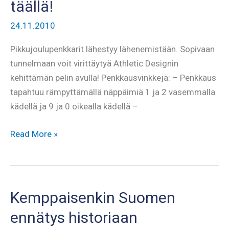
täällä!
24.11.2010
Pikkujoulupenkkarit lähestyy lähenemistään. Sopivaan
tunnelmaan voit virittäytyä Athletic Designin
kehittämän pelin avulla! Penkkausvinkkejä: – Penkkaus
tapahtuu rämpyttämällä näppäimiä 1 ja 2 vasemmalla
kädellä ja 9 ja 0 oikealla kädellä –
Penkkipunnerruspeli
Read More »
nyt
täällä!
Kemppaisenkin Suomen
ennätys historiaan