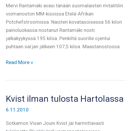
Mervi Rantamäki avasi tänään suomalaisten mitalitilin
voimanoston MM-kisoissa Etelä-Afrikan
Potchefstroomissa. Naisten kovatasoisessa 56 kilon
painoluokassa nostanut Rantamäki nosti
jalkakyykyssä 195 kiloa. Penkiltä suorille ojentui
puhtaan sarjan jälkeen 107,5 kiloa. Maastanostossa
Kehäsen
Read More »
Suomen
ennätys
siirtyi
historiaan
Kvist ilman tulosta Hartolassa
6.11.2010
Sotkamon Visan Jouni Kvist jäi harmittavasti