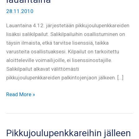
28.11.2010
Lauantaina 4.12. järjestetään pikkujoulupenkkareiden
lisäksi salikilpailut. Salikilpailuihin osallistuminen on
täysin ilmaista, etkä tarvitse lisenssiä, taikka
varusteita osallistuaksesi. Kilpailut on tarkoitettu
aloitteleville voimailijoille, ei lisenssinostajille.
Salikilpailut alkavat välittömästi
pikkujoulupenkkareiden palkintojenjaon jälkeen. […]
Kaikille
Read More »
avoin
salikilpailu
lauantaina
Pikkujoulupenkkareihin jälleen