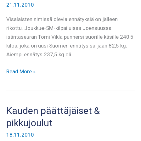
21.11.2010
Visalaisten nimissä olevia ennätyksiä on jälleen
rikottu. Joukkue-SM-kilpailuissa Joensuussa
isäntäseuran Tomi Vikla punnersi suorille käsille 240,5
kiloa, joka on uusi Suomen ennätys sarjaan 82,5 kg.
Aiempi ennätys 237,5 kg oli
Kemppaisenkin
Read More »
Suomen
ennätys
historiaan
Kauden päättäjäiset &
pikkujoulut
18.11.2010