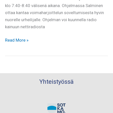
klo 7:40-8:40 välisenä aikana. Ohjelmassa Salminen
ottaa kantaa voimaharjoittelun soveltumisesta hyvin
nuorelle urheilijalle. Ohjelman voi kuunnella radio
kainuun nettiradiosta
Seuran
Read More »
puheenjohtaja
radiossa
huomenna
Yhteistyössä