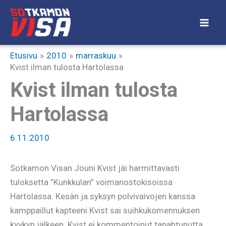
Siirry
sisältöön
Etusivu
2010
marraskuu
Kvist ilman tulosta Hartolassa
Kvist ilman tulosta
Hartolassa
6.11.2010
Sotkamon Visan Jouni Kvist jäi harmittavasti
tuloksetta ”Kunkkulan” voimanostokisoissa
Hartolassa. Kesän ja syksyn polvivaivojen kanssa
kamppaillut kapteeni Kvist sai suihkukomennuksen
kyykyn jälkeen. Kvist ei kommentoinut tapahtunutta