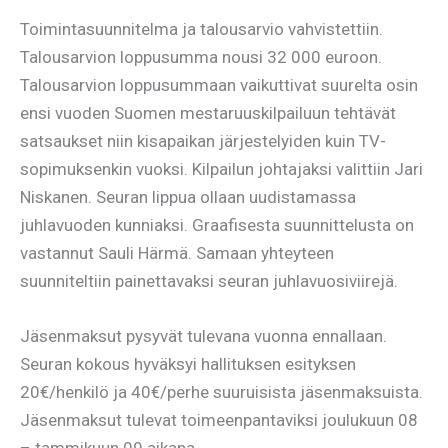
Toimintasuunnitelma ja talousarvio vahvistettiin.
Talousarvion loppusumma nousi 32 000 euroon.
Talousarvion loppusummaan vaikuttivat suurelta osin
ensi vuoden Suomen mestaruuskilpailuun tehtävät
satsaukset niin kisapaikan järjestelyiden kuin TV-
sopimuksenkin vuoksi. Kilpailun johtajaksi valittiin Jari
Niskanen. Seuran lippua ollaan uudistamassa
juhlavuoden kunniaksi. Graafisesta suunnittelusta on
vastannut Sauli Härmä. Samaan yhteyteen
suunniteltiin painettavaksi seuran juhlavuosiviirejä.
Jäsenmaksut pysyvät tulevana vuonna ennallaan.
Seuran kokous hyväksyi hallituksen esityksen
20€/henkilö ja 40€/perhe suuruisista jäsenmaksuista.
Jäsenmaksut tulevat toimeenpantaviksi joulukuun 08
– tammikuun 09 aikana.