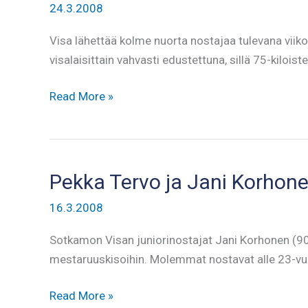
24.3.2008
Visa lähettää kolme nuorta nostajaa tulevana vii
visalaisittain vahvasti edustettuna, sillä 75-kiloi
Visalaiset
Read More »
nuoruuden
innolla
penkkipunnerruksen
SM-
Pekka Tervo ja Jani Korhone
kisoihin
16.3.2008
Sotkamon Visan juniorinostajat Jani Korhonen (
mestaruuskisoihin. Molemmat nostavat alle 23-vuo
Pekka
Read More »