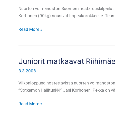
Nuorten voimanoston Suomen mestaruuskilpailut kä
Korhonen (90kg) nousivat hopeakorokkeelle. Team N
Visan
Read More »
nuorille
2
SM-
hopeaa
Juniorit matkaavat Riihimäe
3.3.2008
Viikonloppuna nostettavissa nuorten voimanoston 
”Sotkamon Hallitunkki” Jani Korhonen. Pekka on väl
Juniorit
Read More »
matkaavat