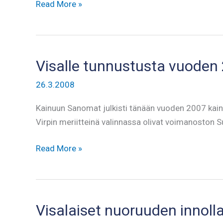
Piinapenkissä
Read More »
Asko
Sirviö
Visalle tunnustusta vuoden
26.3.2008
Kainuun Sanomat julkisti tänään vuoden 2007 kainuu
Virpin meriitteinä valinnassa olivat voimanoston
Visalle
Read More »
tunnustusta
vuoden
2007
työstä
Visalaiset nuoruuden innoll