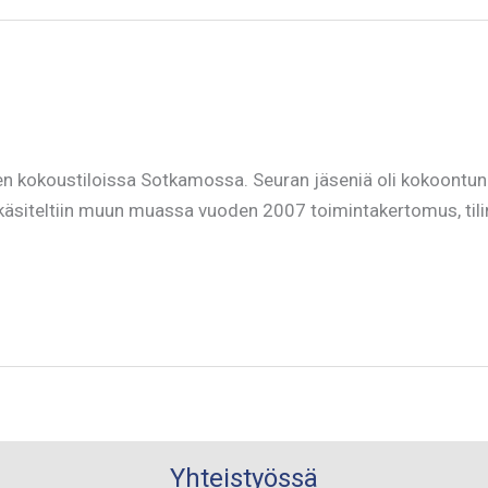
en kokoustiloissa Sotkamossa. Seuran jäseniä oli kokoontu
äsiteltiin muun muassa vuoden 2007 toimintakertomus, tilin
Yhteistyössä