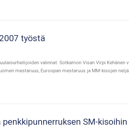
 2007 työstä
laisurheilijoiden valinnat. Sotkamon Visan Virpi Kehänen vali
 Suomen mestaruus, Euroopan mestaruus ja MM-kisojen neljäs
a penkkipunnerruksen SM-kisoihin