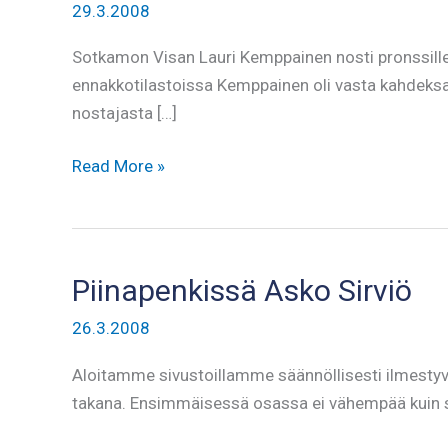
29.3.2008
Sotkamon Visan Lauri Kemppainen nosti pronssill
ennakkotilastoissa Kemppainen oli vasta kahdeksant
nostajasta […]
Kemppainen
Read More »
pronssille
SM-
penkkareissa
Piinapenkissä Asko Sirviö
26.3.2008
Aloitamme sivustoillamme säännöllisesti ilmestyvä
takana. Ensimmäisessä osassa ei vähempää kuin se