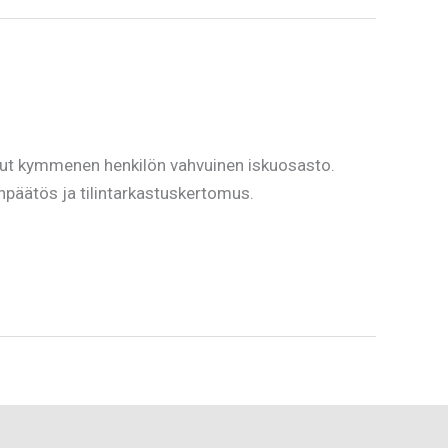
nut kymmenen henkilön vahvuinen iskuosasto.
päätös ja tilintarkastuskertomus.