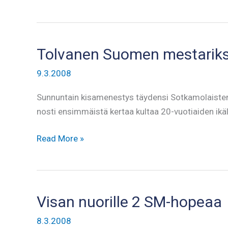
Tervo
ja
Jani
Korhonen
Tolvanen Suomen mestariks
PM-
9.3.2008
kisoihin
Norjaan
Sunnuntain kisamenestys täydensi Sotkamolaisten
nosti ensimmäistä kertaa kultaa 20-vuotiaiden ik
Tolvanen
Read More »
Suomen
mestariksi
Visan nuorille 2 SM-hopeaa
8.3.2008