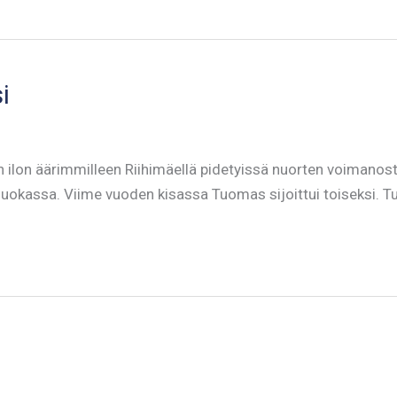
i
 ilon äärimmilleen Riihimäellä pidetyissä nuorten voiman
äluokassa. Viime vuoden kisassa Tuomas sijoittui toiseksi.