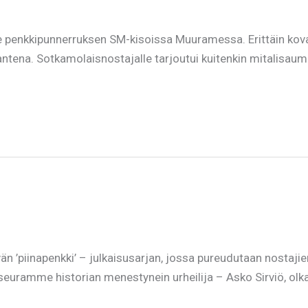
e penkkipunnerruksen SM-kisoissa Muuramessa. Erittäin kov
ena. Sotkamolaisnostajalle tarjoutui kuitenkin mitalisauma, 
n ’piinapenkki’ – julkaisusarjan, jossa pureudutaan nostaj
uramme historian menestynein urheilija – Asko Sirviö, olk