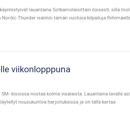
ynnistyivät lauantaina Sotkamolaisittain iloisesti, sillä 
ordic Thunder isännöi tämän vuotisia kilpailuja Riihimäell
lle viikonlopppuna
SM- kisoissa nostaa kolme visalaista. Lauantaina lavalle as
äytellyt nousukuntoa harjoituksissa ja on tällä kertaa