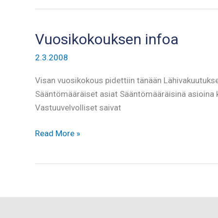
Riihimäelle
viikonlopppuna
Vuosikokouksen infoa
2.3.2008
Visan vuosikokous pidettiin tänään Lähivakuutuks
Sääntömääräiset asiat Sääntömääräisinä asioina k
Vastuuvelvolliset saivat
Vuosikokouksen
Read More »
infoa