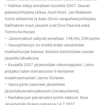
– Hallitus säilyy ennallaan vuodelle 2007. Seuran
puheenjohtajana jatkaa Jouni Kvist. Jari Niskanen
toimii sihteerinä ja Asko Sirviö varapuheenjohtajana.
Hallituksen muut jäsenet ovat Erno Paavola sekä
Tommi Korhonen
– Jäsenmaksut säilyvät ennallaan: 10€/hlö, 20€/perhe
– Seurayhteistyö on vireillä erään varusteiden
maahantuojan kanssa. Asiasta tiedoitetaan seuran
jäsenille lähiaikoina.
– Keväällä 2007 järjestetään viikonloppuleiri. Leirin
pitäjäksi tulee voimanoston 9-kertainen
maailmanmestari Jarmo Virtanen.
– Seura pyrkii saamaan jäsenilleen
järjestyksenvalvojakurssin (omakustanne).
– Rantakisojen päivämäärä lyötiin lukkoon. Kisa
järjestetään Hiukan rannassa 14.7.2007.