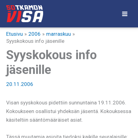
Siirry
sisältöön
Etusivu
2006
marraskuu
Syyskokous info jäsenille
Syyskokous info
jäsenille
20.11.2006
Visan syyskokous pidettiin sunnuntaina 19.11.2006.
Kokoukseen osallistui yhdeksän jäsentä. Kokouksessa
käsiteltiin sääntömääräiset asiat.
Tässä muutamia asioita tiedoksi kaikille seuralaisille: