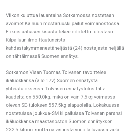
Viikon kuluttua lauantaina Sotkamossa nostetaan
avoimet Kainuun mestaruuskilpailut voimanostossa.
Erikoislaatuisen kisasta tekee odotettu tulostaso.
Kilpailuun ilmoittautuneista
kahdestakymmenestäneljästä (24) nostajasta neljällä
on tähtäimessä Suomen ennätys.
Sotkamon Visan Tuomas Tolvanen tavoittelee
ikäluokkansa (alle 17v) Suomen ennätystä
yhteistuloksessa. Tolvasen ennätystulos tältä
kaudelta on 550,0kg, mikä on vain 7,5kg voimassa
olevan SE-tuloksen 557,5kg alapuolella. Lokakuussa
nostetuissa joukkue-SM kilpailuissa Tolvanen paransi
ikäluokkansa maastanoston Suomen ennätyksen
232,5 kiloon, mutta parannusta voi olla luvassa vielä