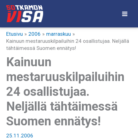
Siirry
sisältöön
Etusivu
2006
marraskuu
Kainuun mestaruuskilpailuihin 24 osallistujaa. Neljällä
tähtäimessä Suomen ennätys!
Kainuun
mestaruuskilpailuihin
24 osallistujaa.
Neljällä tähtäimessä
Suomen ennätys!
25.11.2006