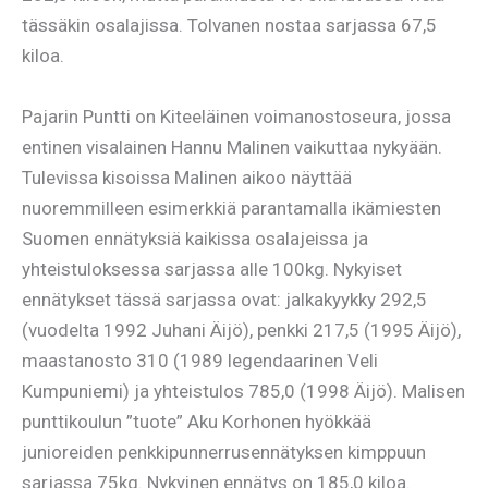
tässäkin osalajissa. Tolvanen nostaa sarjassa 67,5
kiloa.
Pajarin Puntti on Kiteeläinen voimanostoseura, jossa
entinen visalainen Hannu Malinen vaikuttaa nykyään.
Tulevissa kisoissa Malinen aikoo näyttää
nuoremmilleen esimerkkiä parantamalla ikämiesten
Suomen ennätyksiä kaikissa osalajeissa ja
yhteistuloksessa sarjassa alle 100kg. Nykyiset
ennätykset tässä sarjassa ovat: jalkakyykky 292,5
(vuodelta 1992 Juhani Äijö), penkki 217,5 (1995 Äijö),
maastanosto 310 (1989 legendaarinen Veli
Kumpuniemi) ja yhteistulos 785,0 (1998 Äijö). Malisen
punttikoulun ”tuote” Aku Korhonen hyökkää
junioreiden penkkipunnerrusennätyksen kimppuun
sarjassa 75kg. Nykyinen ennätys on 185,0 kiloa.