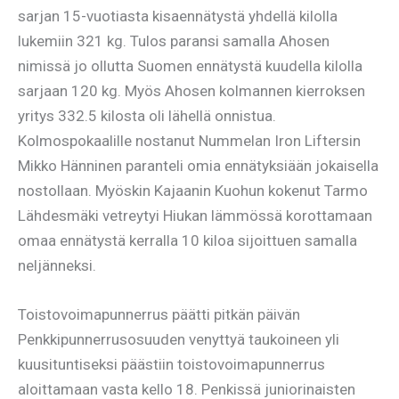
sarjan 15-vuotiasta kisaennätystä yhdellä kilolla
lukemiin 321 kg. Tulos paransi samalla Ahosen
nimissä jo ollutta Suomen ennätystä kuudella kilolla
sarjaan 120 kg. Myös Ahosen kolmannen kierroksen
yritys 332.5 kilosta oli lähellä onnistua.
Kolmospokaalille nostanut Nummelan Iron Liftersin
Mikko Hänninen paranteli omia ennätyksiään jokaisella
nostollaan. Myöskin Kajaanin Kuohun kokenut Tarmo
Lähdesmäki vetreytyi Hiukan lämmössä korottamaan
omaa ennätystä kerralla 10 kiloa sijoittuen samalla
neljänneksi.
Toistovoimapunnerrus päätti pitkän päivän
Penkkipunnerrusosuuden venyttyä taukoineen yli
kuusituntiseksi päästiin toistovoimapunnerrus
aloittamaan vasta kello 18. Penkissä juniorinaisten