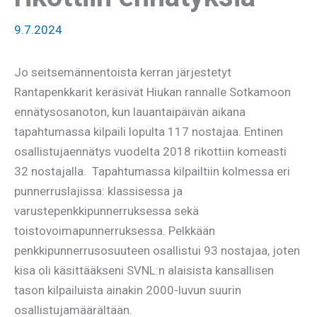
9.7.2024
Jo seitsemännentoista kerran järjestetyt
Rantapenkkarit keräsivät Hiukan rannalle Sotkamoon
ennätysosanoton, kun lauantaipäivän aikana
tapahtumassa kilpaili lopulta 117 nostajaa. Entinen
osallistujaennätys vuodelta 2018 rikottiin komeasti
32 nostajalla. Tapahtumassa kilpailtiin kolmessa eri
punnerruslajissa: klassisessa ja
varustepenkkipunnerruksessa sekä
toistovoimapunnerruksessa. Pelkkään
penkkipunnerrusosuuteen osallistui 93 nostajaa, joten
kisa oli käsittääkseni SVNL:n alaisista kansallisen
tason kilpailuista ainakin 2000-luvun suurin
osallistujamäärältään.