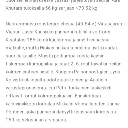
Suomen ennätyksestä vastasi järjestävän seuran Aira
Knutars tuloksella 56 kg sarjaan N70 52 kg.
Nuoremmissa mastersmiehissä (40-54 v.) Viitasaaren
Viestin Jussi Kuusikko punnersi rutiinilla voittoon.
Kisatulos 185 kg oli kuulemma jäänyt treeneissä
matkalle, mutta Hiukan huikea tunnelma avitti raudat
suorille käsille. Muista podiumpaikoista käytiin
tiukempaa kamppailua ja sijat 2.-6. mahtuivatkin reilun
kolmen pisteen sisälle. Kuopion Painonnostajien Jyrki
Koivisto oli lopulta odotetusti toinen ja Austinin
varustepronssimitalisti Petri Ronkainen laskeskeli
riittävät romut kolmospokaaliin. Ennakoituun
kärkiviisikkoon löi kiilaa Mikkelin Voimailijoiden Janne
Pöntinen, joka punnersi debyyttikisassaan komeasti
160 kg nelossijan arvoisesti.