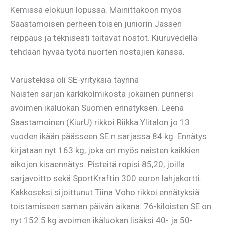
Kemissä elokuun lopussa. Mainittakoon myös
Saastamoisen perheen toisen juniorin Jassen
reippaus ja teknisesti taitavat nostot. Kiuruvedellä
tehdään hyvää työtä nuorten nostajien kanssa.
Varustekisa oli SE-yrityksiä täynnä
Naisten sarjan kärkikolmikosta jokainen punnersi
avoimen ikäluokan Suomen ennätyksen. Leena
Saastamoinen (KiurU) rikkoi Riikka Ylitalon jo 13
vuoden ikään päässeen SE:n sarjassa 84 kg. Ennätys
kirjataan nyt 163 kg, joka on myös naisten kaikkien
aikojen kisaennätys. Pisteitä ropisi 85,20, joilla
sarjavoitto sekä SportKraftin 300 euron lahjakortti.
Kakkoseksi sijoittunut Tiina Voho rikkoi ennätyksiä
toistamiseen saman päivän aikana: 76-kiloisten SE on
nyt 152.5 kg avoimen ikäluokan lisäksi 40- ja 50-