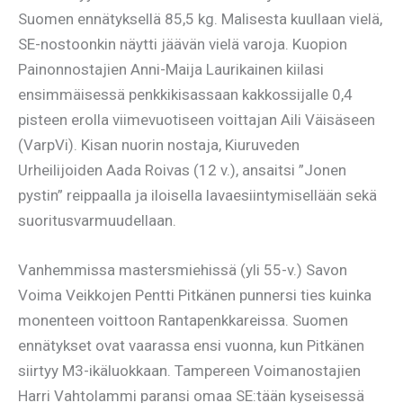
Suomen ennätyksellä 85,5 kg. Malisesta kuullaan vielä,
SE-nostoonkin näytti jäävän vielä varoja. Kuopion
Painonnostajien Anni-Maija Laurikainen kiilasi
ensimmäisessä penkkikisassaan kakkossijalle 0,4
pisteen erolla viimevuotiseen voittajan Aili Väisäseen
(VarpVi). Kisan nuorin nostaja, Kiuruveden
Urheilijoiden Aada Roivas (12 v.), ansaitsi ”Jonen
pystin” reippaalla ja iloisella lavaesiintymisellään sekä
suoritusvarmuudellaan.
Vanhemmissa mastersmiehissä (yli 55-v.) Savon
Voima Veikkojen Pentti Pitkänen punnersi ties kuinka
monenteen voittoon Rantapenkkareissa. Suomen
ennätykset ovat vaarassa ensi vuonna, kun Pitkänen
siirtyy M3-ikäluokkaan. Tampereen Voimanostajien
Harri Vahtolammi paransi omaa SE:tään kyseisessä