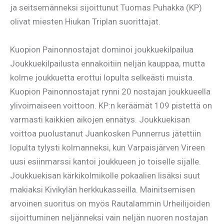
ja seitsemänneksi sijoittunut Tuomas Puhakka (KP)
olivat miesten Hiukan Triplan suorittajat.
Kuopion Painonnostajat dominoi joukkuekilpailua
Joukkuekilpailusta ennakoitiin neljän kauppaa, mutta
kolme joukkuetta erottui lopulta selkeästi muista.
Kuopion Painonnostajat rynni 20 nostajan joukkueella
ylivoimaiseen voittoon. KP:n keräämät 109 pistettä on
varmasti kaikkien aikojen ennätys. Joukkuekisan
voittoa puolustanut Juankosken Punnerrus jätettiin
lopulta tylysti kolmanneksi, kun Varpaisjärven Vireen
uusi esiinmarssi kantoi joukkueen jo toiselle sijalle.
Joukkuekisan kärkikolmikolle pokaalien lisäksi suut
makiaksi Kivikylän herkkukasseilla. Mainitsemisen
arvoinen suoritus on myös Rautalammin Urheilijoiden
sijoittuminen neljänneksi vain neljän nuoren nostajan