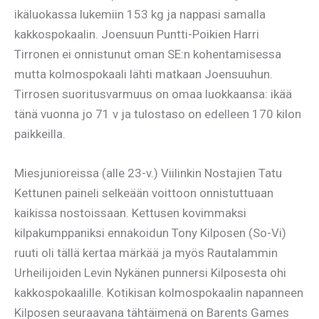
ikäluokassa lukemiin 153 kg ja nappasi samalla
kakkospokaalin. Joensuun Puntti-Poikien Harri
Tirronen ei onnistunut oman SE:n kohentamisessa
mutta kolmospokaali lähti matkaan Joensuuhun.
Tirrosen suoritusvarmuus on omaa luokkaansa: ikää
tänä vuonna jo 71 v ja tulostaso on edelleen 170 kilon
paikkeilla.
Miesjunioreissa (alle 23-v.) Viilinkin Nostajien Tatu
Kettunen paineli selkeään voittoon onnistuttuaan
kaikissa nostoissaan. Kettusen kovimmaksi
kilpakumppaniksi ennakoidun Tony Kilposen (So-Vi)
ruuti oli tällä kertaa märkää ja myös Rautalammin
Urheilijoiden Levin Nykänen punnersi Kilposesta ohi
kakkospokaalille. Kotikisan kolmospokaalin napanneen
Kilposen seuraavana tähtäimenä on Barents Games