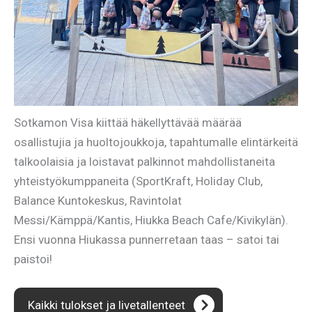
Sotkamon Visa kiittää häkellyttävää määrää
osallistujia ja huoltojoukkoja, tapahtumalle elintärkeitä
talkoolaisia ja loistavat palkinnot mahdollistaneita
yhteistyökumppaneita (SportKraft, Holiday Club,
Balance Kuntokeskus, Ravintolat
Messi/Kämppä/Kantis, Hiukka Beach Cafe/Kivikylän).
Ensi vuonna Hiukassa punnerretaan taas – satoi tai
paistoi!
Kaikki tulokset ja livetallenteet