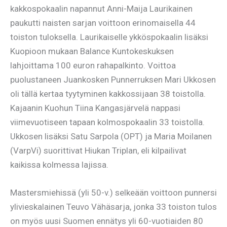
kakkospokaalin napannut Anni-Maija Laurikainen
paukutti naisten sarjan voittoon erinomaisella 44
toiston tuloksella. Laurikaiselle ykköspokaalin lisäksi
Kuopioon mukaan Balance Kuntokeskuksen
lahjoittama 100 euron rahapalkinto. Voittoa
puolustaneen Juankosken Punnerruksen Mari Ukkosen
oli tällä kertaa tyytyminen kakkossijaan 38 toistolla.
Kajaanin Kuohun Tiina Kangasjärvelä nappasi
viimevuotiseen tapaan kolmospokaalin 33 toistolla.
Ukkosen lisäksi Satu Sarpola (OPT) ja Maria Moilanen
(VarpVi) suorittivat Hiukan Triplan, eli kilpailivat
kaikissa kolmessa lajissa.
Mastersmiehissä (yli 50-v.) selkeään voittoon punnersi
ylivieskalainen Teuvo Vähäsarja, jonka 33 toiston tulos
on myös uusi Suomen ennätys yli 60-vuotiaiden 80