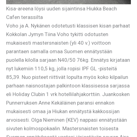
Kisa-areena löysi uuden sijaintinsa Hiukka Beach
Cafen terassilta
Voho ja A. Nykänen odotetusti klassisen kisan parhaat
Kokkolan Jymyn Tiina Voho tykitti odotusten
mukaisesti mastersnaisten (yli 40 v.) voittoon
parantaen samalla omaa Suomen ennätystään
puolella kilolla sarjaan N40/50 76kg. Ennätys kirjataan
nyt lukemiin 110,5 kg, jolla ropisi IPF GL -pisteitä
85,39. Nuo pisteet riittivät lopulta myös koko kilpailun
parhaan naisnostajan palkintoon klassisessa sarjassa
eli Holiday Clubin 1 vrk hotellilahjakorttiin. Juankosken
Punnerruksen Anne Kekäläinen paransi ennakon
mukaisesti omaa ja Hiukan ennätystä kakkossijan
arvoisesti. Olga Nieminen (KEV) nappasi ennätystään
sivuten kolmospokaalin. Mastersnaisten toisesta