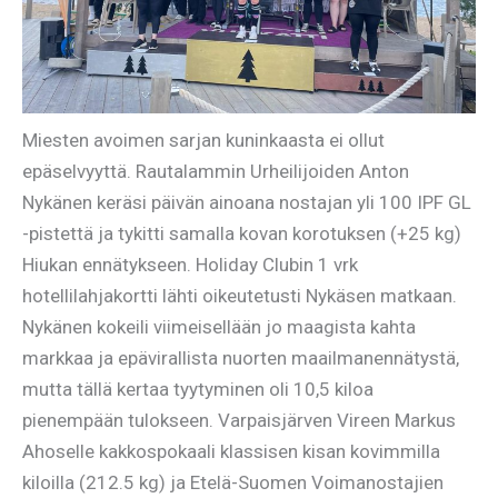
Miesten avoimen sarjan kuninkaasta ei ollut
epäselvyyttä. Rautalammin Urheilijoiden Anton
Nykänen keräsi päivän ainoana nostajan yli 100 IPF GL
-pistettä ja tykitti samalla kovan korotuksen (+25 kg)
Hiukan ennätykseen. Holiday Clubin 1 vrk
hotellilahjakortti lähti oikeutetusti Nykäsen matkaan.
Nykänen kokeili viimeisellään jo maagista kahta
markkaa ja epävirallista nuorten maailmanennätystä,
mutta tällä kertaa tyytyminen oli 10,5 kiloa
pienempään tulokseen. Varpaisjärven Vireen Markus
Ahoselle kakkospokaali klassisen kisan kovimmilla
kiloilla (212.5 kg) ja Etelä-Suomen Voimanostajien