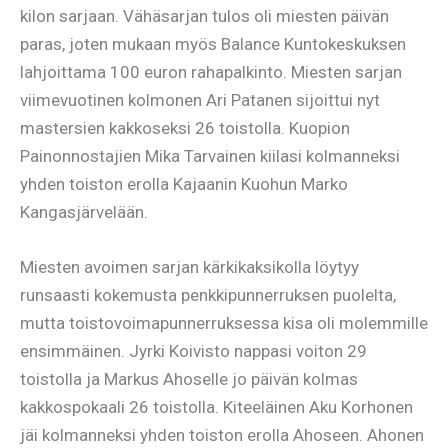
kilon sarjaan. Vähäsarjan tulos oli miesten päivän
paras, joten mukaan myös Balance Kuntokeskuksen
lahjoittama 100 euron rahapalkinto. Miesten sarjan
viimevuotinen kolmonen Ari Patanen sijoittui nyt
mastersien kakkoseksi 26 toistolla. Kuopion
Painonnostajien Mika Tarvainen kiilasi kolmanneksi
yhden toiston erolla Kajaanin Kuohun Marko
Kangasjärvelään.
Miesten avoimen sarjan kärkikaksikolla löytyy
runsaasti kokemusta penkkipunnerruksen puolelta,
mutta toistovoimapunnerruksessa kisa oli molemmille
ensimmäinen. Jyrki Koivisto nappasi voiton 29
toistolla ja Markus Ahoselle jo päivän kolmas
kakkospokaali 26 toistolla. Kiteeläinen Aku Korhonen
jäi kolmanneksi yhden toiston erolla Ahoseen. Ahonen