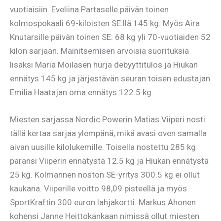
vuotiaisiin. Eveliina Partaselle päivän toinen
kolmospokaali 69-kiloisten SE:llä 145 kg. Myös Aira
Knutarsille päivän toinen SE: 68 kg yli 70-vuotiaiden 52
kilon sarjaan. Mainitsemisen arvoisia suorituksia
lisäksi Maria Moilasen hurja debyyttitulos ja Hiukan
ennätys 145 kg ja järjestävän seuran toisen edustajan
Emilia Haatajan oma ennätys 122.5 kg.
Miesten sarjassa Nordic Powerin Matias Viiperi nosti
tällä kertaa sarjaa ylempänä, mikä avasi oven samalla
aivan uusille kilolukemille. Toisella nostettu 285 kg
paransi Viiperin ennätystä 12.5 kg ja Hiukan ennätystä
25 kg. Kolmannen noston SE-yritys 300.5 kg ei ollut
kaukana. Viiperille voitto 98,09 pisteellä ja myös
SportKraftin 300 euron lahjakortti. Markus Ahonen
kohensi Janne Heittokankaan nimissä ollut miesten