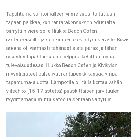
Tapahtuma vaihtoi jälleen viime vuosilta tuttuun
tapaan paikkaa, kun rantarakennuksen edustalta
siirryttiin viereiselle Hiukka Beach Cafen
rantaterassille ja sen kiinteälle esiintymislavalle. Kisa-
areena oli varmasti tähänastisista paras ja tähän
sijaintiin tapahtumaa on helppoa kehittää myös
tulevaisuudessa. Hiukka Beach Cafen ja Kivikylän
myyntipisteet palvelivat rantapenkkikansaa ympäri
tapahtuma-aluetta. Lämpötila oli tällä kertaa vähän
viileähkö (15-17 astetta) puuskittaisen järvituulen
ryydittämänä mutta sateelta sentään vältyttiin.