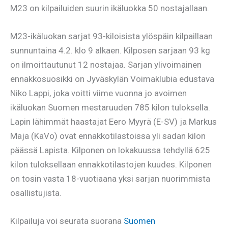
M23 on kilpailuiden suurin ikäluokka 50 nostajallaan.
M23-ikäluokan sarjat 93-kiloisista ylöspäin kilpaillaan
sunnuntaina 4.2. klo 9 alkaen. Kilposen sarjaan 93 kg
on ilmoittautunut 12 nostajaa. Sarjan ylivoimainen
ennakkosuosikki on Jyväskylän Voimaklubia edustava
Niko Lappi, joka voitti viime vuonna jo avoimen
ikäluokan Suomen mestaruuden 785 kilon tuloksella.
Lapin lähimmät haastajat Eero Myyrä (E-SV) ja Markus
Maja (KaVo) ovat ennakkotilastoissa yli sadan kilon
päässä Lapista. Kilponen on lokakuussa tehdyllä 625
kilon tuloksellaan ennakkotilastojen kuudes. Kilponen
on tosin vasta 18-vuotiaana yksi sarjan nuorimmista
osallistujista.
Kilpailuja voi seurata suorana
Suomen