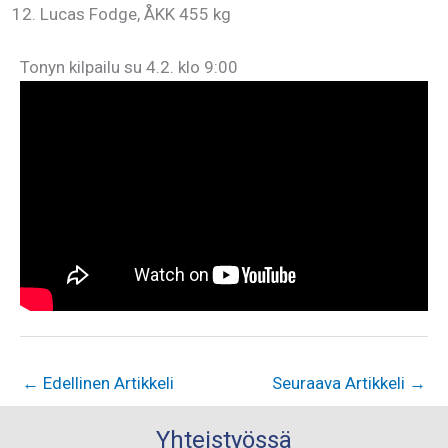
Lucas Fodge, ÅKK 455 kg
Tonyn kilpailu su 4.2. klo 9:00
←
Edellinen Artikkeli
Seuraava Artikkeli
→
Yhteistyössä