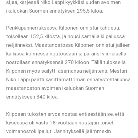
sijaa, kärjessä Niko Lappi kyykkäsi uuden avoimen
ikäluokan Suomen ennätyksen 295,5 kiloa.
Penkkipunnerruksessa Kilponen onnistui kahdesti,
toisellaan 152,5 kilosta, ja nousi samalla kilpailussa
neljänneksi. Maastanostossa Kilponen onnistui jälleen
kaikissa kolmessa nostossaan ja paransi viimeisellä
nostollaan ennätyksensä 270 kiloon. Tällä tuloksella
Kilponen myös säilytti asemansa neljäntenä. Mestari
Niko Lappi päätti käsittämättömän ennätystehtailunsa
maastanoston avoimen ikäluokan Suomen
ennätykseen 340 kiloa.
Kilposen tulosten arvoa nostaa entisestään se, että
kyseessä oli vasta 18-vuotiaan nostajan toiset
voimanostokilpailut. Jännityksellä jäämmekin