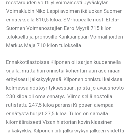
mestaruuden voitti ylivoimaisesti Jyväskylän
Voimaklubin Niko Lappi avoimen ikäluokan Suomen
ennätyksellä 810,5 kiloa. SM-hopealle nosti Etelä-
Suomen Voimanostajien Eero Myyrä 715 kilon
tuloksella ja pronssille Kankaanpään Voimailijoiden
Markus Maja 710 kilon tuloksella.
Ennakkotilastoissa Kilponen oli sarjan kuudennella
sijalla, mutta hän onnistui kohentamaan asemiaan
erityisesti jalkakyykyssä. Kilponen onnistui kaikissa
kolmessa nostoyrityksessään, joista jo avausnosto
230 kiloa oli oma ennätys. Viimeisellä nostolla
rutistettu 247,5 kiloa paransi Kilposen aiempaa
ennätystä hurjat 27,5 kiloa. Tulos on samalla
kilomääräisesti Visan historian kovin klassinen
jalkakyykky. Kilponen piti jalkakyykyn jälkeen viidettä