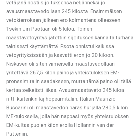
vetäjänä nosti sijoituksensa neljänneksi jo
avausmaastavedollaan 245 kilosta. Ensimmäisen
vetokierroksen jälkeen ero kolmantena olleeseen
Tsekin Jiri Psotaan oli 5 kiloa. Toinen
maastavetoyritys jätettiin sijoituksen kannalta turhana
taktisesti käyttämättä. Psota onnistui kaikissa
vetoyrityksissään ja kasvatti eron jo 20 kiloon.
Niskasen oli siten viimeisellä maastavedollaan
yritettävä 267,5 kilon painoja yhteistuloksen EM-
pronssimitalin saadakseen, mutta tämä paino oli tällä
kertaa selkeästi liikaa. Avausmaastaveto 245 kiloa
riitti kuitenkin lajihopeamitaliin. Italian Maurizio
Buscarini oli maastavedon paras hurjalla 280,5 kilon
ME-tuloksella, jolla hän nappasi myös yhteistuloksen
EM-kultaa puolen kilon erolla Hollannin van der
Putteniin.