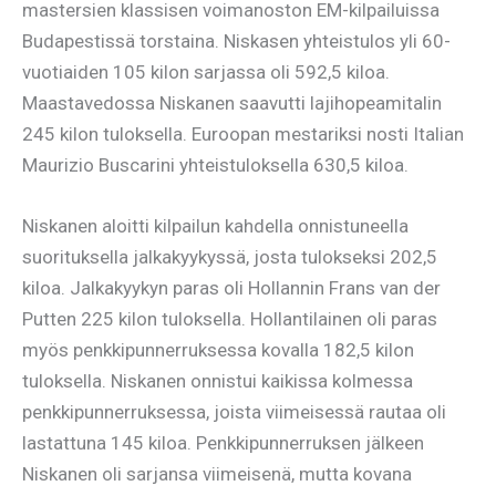
mastersien klassisen voimanoston EM-kilpailuissa
Budapestissä torstaina. Niskasen yhteistulos yli 60-
vuotiaiden 105 kilon sarjassa oli 592,5 kiloa.
Maastavedossa Niskanen saavutti lajihopeamitalin
245 kilon tuloksella. Euroopan mestariksi nosti Italian
Maurizio Buscarini yhteistuloksella 630,5 kiloa.
Niskanen aloitti kilpailun kahdella onnistuneella
suorituksella jalkakyykyssä, josta tulokseksi 202,5
kiloa. Jalkakyykyn paras oli Hollannin Frans van der
Putten 225 kilon tuloksella. Hollantilainen oli paras
myös penkkipunnerruksessa kovalla 182,5 kilon
tuloksella. Niskanen onnistui kaikissa kolmessa
penkkipunnerruksessa, joista viimeisessä rautaa oli
lastattuna 145 kiloa. Penkkipunnerruksen jälkeen
Niskanen oli sarjansa viimeisenä, mutta kovana