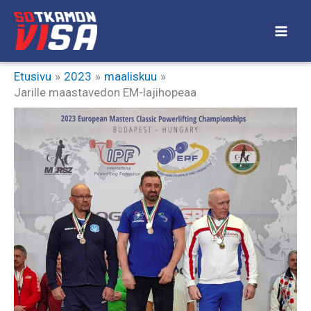
Siirry
sisältöön
Etusivu
2023
maaliskuu
Jarille maastavedon EM-lajihopeaa