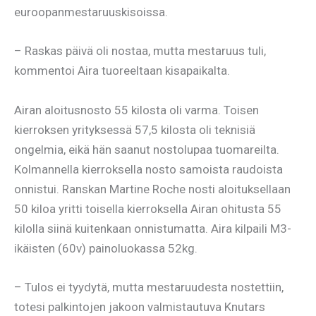
euroopanmestaruuskisoissa.
– Raskas päivä oli nostaa, mutta mestaruus tuli,
kommentoi Aira tuoreeltaan kisapaikalta.
Airan aloitusnosto 55 kilosta oli varma. Toisen
kierroksen yrityksessä 57,5 kilosta oli teknisiä
ongelmia, eikä hän saanut nostolupaa tuomareilta.
Kolmannella kierroksella nosto samoista raudoista
onnistui. Ranskan Martine Roche nosti aloituksellaan
50 kiloa yritti toisella kierroksella Airan ohitusta 55
kilolla siinä kuitenkaan onnistumatta. Aira kilpaili M3-
ikäisten (60v) painoluokassa 52kg.
– Tulos ei tyydytä, mutta mestaruudesta nostettiin,
totesi palkintojen jakoon valmistautuva Knutars