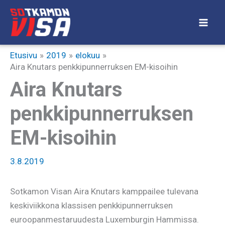
Siirry
sisältöön
Etusivu
2019
elokuu
Aira Knutars penkkipunnerruksen EM-kisoihin
Aira Knutars
penkkipunnerruksen
EM-kisoihin
3.8.2019
Sotkamon Visan Aira Knutars kamppailee tulevana
keskiviikkona klassisen penkkipunnerruksen
euroopanmestaruudesta Luxemburgin Hammissa.