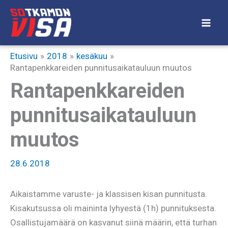
Siirry
sisältöön
Etusivu
2018
kesäkuu
Rantapenkkareiden punnitusaikatauluun muutos
Rantapenkkareiden
punnitusaikatauluun
muutos
28.6.2018
Aikaistamme varuste- ja klassisen kisan punnitusta.
Kisakutsussa oli maininta lyhyestä (1h) punnituksesta.
Osallistujamäärä on kasvanut siinä määrin, että turhan