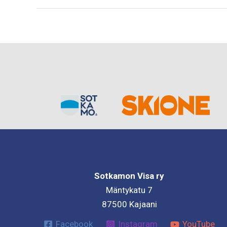
tavoittelee
maailmanmestaruutta
Sotkamon Visa ry
Mäntykatu 7
87500 Kajaani
Facebook
Instagram
YouTube