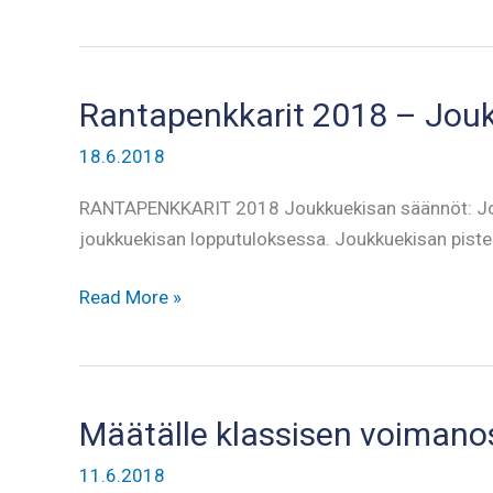
punnitusaikatauluun
muutos
Rantapenkkarit 2018 – Jou
18.6.2018
RANTAPENKKARIT 2018 Joukkuekisan säännöt: Joukk
joukkuekisan lopputuloksessa. Joukkuekisan piste
Rantapenkkarit
Read More »
2018
–
Joukkuekisan
säännöt
Määtälle klassisen voiman
11.6.2018