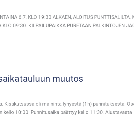
INA 6.7. KLO 19:30 ALKAEN, ALOITUS PUNTTISALILTA. My
 KLO 09:30. KILPAILUPAIKKA PURETAAN PALKINTOJEN JAON J
saikatauluun muutos
. Kisakutsussa oli maininta lyhyestä (1h) punnituksesta. Os
 kello 10:00. Punnitusaika päättyy kello 11:30. Alustavasta