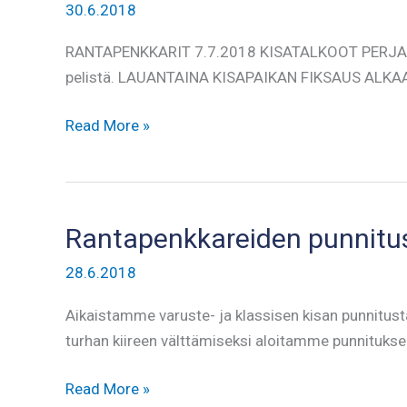
30.6.2018
RANTAPENKKARIT 7.7.2018 KISATALKOOT PERJANTA
pelistä. LAUANTAINA KISAPAIKAN FIKSAUS ALKAA
Rantapenkkarit
Read More »
–
kisaorganisaatio
ja
talkooinfo
Rantapenkkareiden punnitu
28.6.2018
Aikaistamme varuste- ja klassisen kisan punnitusta
turhan kiireen välttämiseksi aloitamme punnituksen
Rantapenkkareiden
Read More »