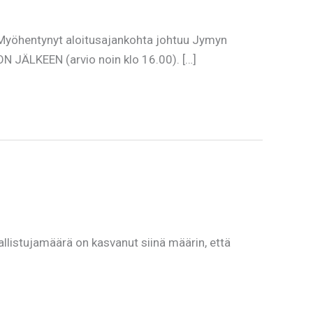
öhentynyt aloitusajankohta johtuu Jymyn
ÄLKEEN (arvio noin klo 16.00). […]
allistujamäärä on kasvanut siinä määrin, että