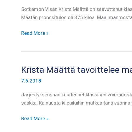
Sotkamon Visan Krista Määttä on saavuttanut klas
Määtän pronssitulos oli 375 kiloa. Maailmanmesta
Määtälle
Read More »
klassisen
voimanoston
MM-
pronssia
Krista Määttä tavoittelee 
7.6.2018
Järjestyksessään kuudennet klassisen voimanoston 
saakka. Kainuusta kilpailuihin matkaa tänä vuonna 
Krista
Read More »
Määttä