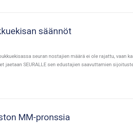
kkuekisan säännöt
uekisassa seuran nostajien määrä ei ole rajattu, vaan kai
et jaetaan SEURALLE sen edustajien saavuttamien sijoitusten
oston MM-pronssia