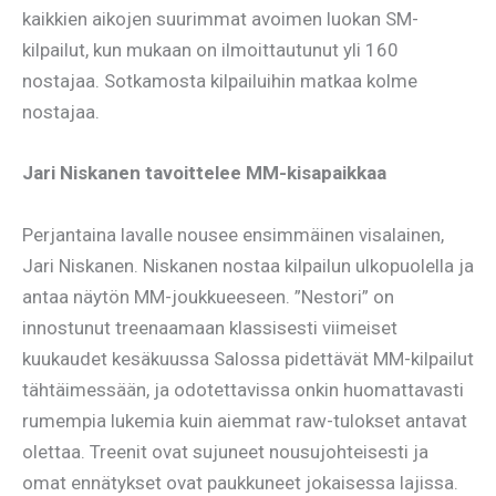
kaikkien aikojen suurimmat avoimen luokan SM-
kilpailut, kun mukaan on ilmoittautunut yli 160
nostajaa. Sotkamosta kilpailuihin matkaa kolme
nostajaa.
Jari Niskanen tavoittelee MM-kisapaikkaa
Perjantaina lavalle nousee ensimmäinen visalainen,
Jari Niskanen. Niskanen nostaa kilpailun ulkopuolella ja
antaa näytön MM-joukkueeseen. ”Nestori” on
innostunut treenaamaan klassisesti viimeiset
kuukaudet kesäkuussa Salossa pidettävät MM-kilpailut
tähtäimessään, ja odotettavissa onkin huomattavasti
rumempia lukemia kuin aiemmat raw-tulokset antavat
olettaa. Treenit ovat sujuneet nousujohteisesti ja
omat ennätykset ovat paukkuneet jokaisessa lajissa.