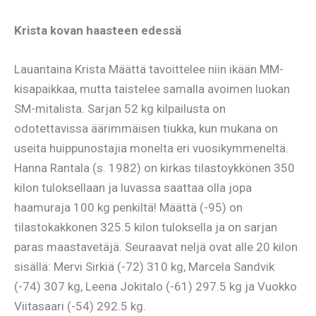
Krista kovan haasteen edessä
Lauantaina Krista Määttä tavoittelee niin ikään MM-
kisapaikkaa, mutta taistelee samalla avoimen luokan
SM-mitalista. Sarjan 52 kg kilpailusta on
odotettavissa äärimmäisen tiukka, kun mukana on
useita huippunostajia monelta eri vuosikymmeneltä.
Hanna Rantala (s. 1982) on kirkas tilastoykkönen 350
kilon tuloksellaan ja luvassa saattaa olla jopa
haamuraja 100 kg penkiltä! Määttä (-95) on
tilastokakkonen 325.5 kilon tuloksella ja on sarjan
paras maastavetäjä. Seuraavat neljä ovat alle 20 kilon
sisällä: Mervi Sirkiä (-72) 310 kg, Marcela Sandvik
(-74) 307 kg, Leena Jokitalo (-61) 297.5 kg ja Vuokko
Viitasaari (-54) 292.5 kg.