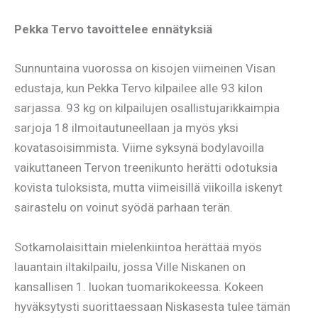
Pekka Tervo tavoittelee ennätyksiä
Sunnuntaina vuorossa on kisojen viimeinen Visan
edustaja, kun Pekka Tervo kilpailee alle 93 kilon
sarjassa. 93 kg on kilpailujen osallistujarikkaimpia
sarjoja 18 ilmoitautuneellaan ja myös yksi
kovatasoisimmista. Viime syksynä bodylavoilla
vaikuttaneen Tervon treenikunto herätti odotuksia
kovista tuloksista, mutta viimeisillä viikoilla iskenyt
sairastelu on voinut syödä parhaan terän.
Sotkamolaisittain mielenkiintoa herättää myös
lauantain iltakilpailu, jossa Ville Niskanen on
kansallisen 1. luokan tuomarikokeessa. Kokeen
hyväksytysti suorittaessaan Niskasesta tulee tämän