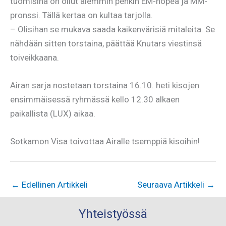
tuomisina on ollut aiemmin penkin EM-hopea ja MM-
pronssi. Tällä kertaa on kultaa tarjolla.
– Olisihan se mukava saada kaikenvärisiä mitaleita. Se
nähdään sitten torstaina, päättää Knutars viestinsä
toiveikkaana.
Airan sarja nostetaan torstaina 16.10. heti kisojen
ensimmäisessä ryhmässä kello 12.30 alkaen
paikallista (LUX) aikaa.
Sotkamon Visa toivottaa Airalle tsemppiä kisoihin!
←
Edellinen Artikkeli
Seuraava Artikkeli
→
Yhteistyössä