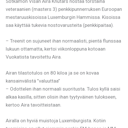
Sotkamon Visan Aira Knutars nostaa torstaina
veteraanien (masters 3) penkkipunnerruksen Euroopan
mestaruuskisoissa Luxemburgin Hammissa. Kisoissa
saa käyttää tukevia nostovarusteita (penkkipaitaa).
– Treenit on sujuneet ihan normaalisti, pientä flunssaa
lukuun ottamatta, kertoi viikonloppuna kotoaan
Vuokatista tavoitettu Aira.
Airan tilastotulos on 80 kiloa ja se on kovaa
kansainvälistä ”valuuttaa”
– Odottelen ihan normaali suoritusta. Tulos kyllä saisi
alkaa kasilla, sitten olisin ihan tyytyväinen tulokseen,
kertoo Aira tavoitteistaan.
Airalla on hyviä muistoja Luxemburgista. Kotiin