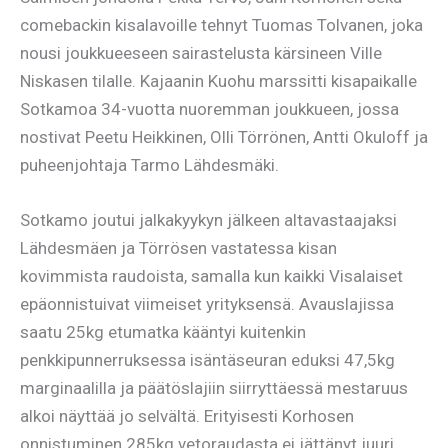
comebackin kisalavoille tehnyt Tuomas Tolvanen, joka
nousi joukkueeseen sairastelusta kärsineen Ville
Niskasen tilalle. Kajaanin Kuohu marssitti kisapaikalle
Sotkamoa 34-vuotta nuoremman joukkueen, jossa
nostivat Peetu Heikkinen, Olli Törrönen, Antti Okuloff ja
puheenjohtaja Tarmo Lähdesmäki.
Sotkamo joutui jalkakyykyn jälkeen altavastaajaksi
Lähdesmäen ja Törrösen vastatessa kisan
kovimmista raudoista, samalla kun kaikki Visalaiset
epäonnistuivat viimeiset yrityksensä. Avauslajissa
saatu 25kg etumatka kääntyi kuitenkin
penkkipunnerruksessa isäntäseuran eduksi 47,5kg
marginaalilla ja päätöslajiin siirryttäessä mestaruus
alkoi näyttää jo selvältä. Erityisesti Korhosen
onnistuminen 285kg vetoraudasta ei jättänyt juuri