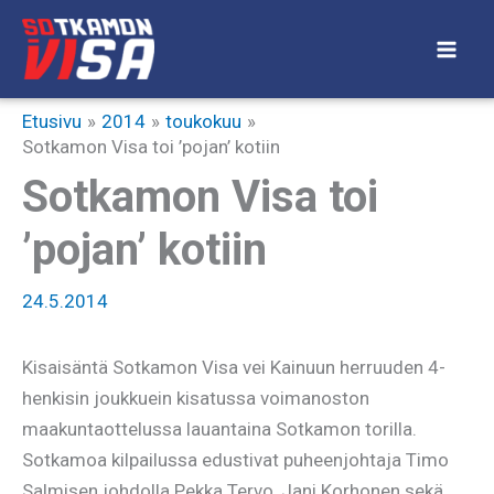
Siirry
sisältöön
Etusivu
2014
toukokuu
Sotkamon Visa toi ’pojan’ kotiin
Sotkamon Visa toi
’pojan’ kotiin
24.5.2014
Kisaisäntä Sotkamon Visa vei Kainuun herruuden 4-
henkisin joukkuein kisatussa voimanoston
maakuntaottelussa lauantaina Sotkamon torilla.
Sotkamoa kilpailussa edustivat puheenjohtaja Timo
Salmisen johdolla Pekka Tervo, Jani Korhonen sekä