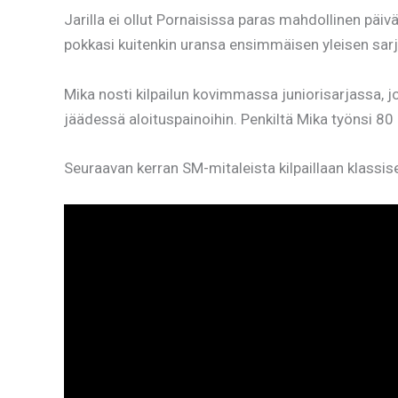
Jarilla ei ollut Pornaisissa paras mahdollinen päivä
pokkasi kuitenkin uransa ensimmäisen yleisen sarj
Mika nosti kilpailun kovimmassa juniorisarjassa, jo
jäädessä aloituspainoihin. Penkiltä Mika työnsi 80 
Seuraavan kerran SM-mitaleista kilpaillaan klassi