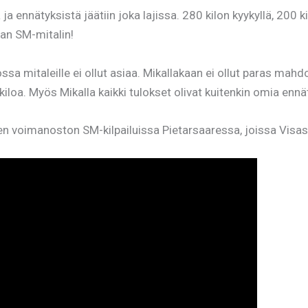
 ja ennätyksistä jäätiin joka lajissa. 280 kilon kyykyllä, 200 
an SM-mitalin!
ssa mitaleille ei ollut asiaa. Mikallakaan ei ollut paras mah
kiloa. Myös Mikalla kaikki tulokset olivat kuitenkin omia ennä
sen voimanoston SM-kilpailuissa Pietarsaaressa, joissa Visas