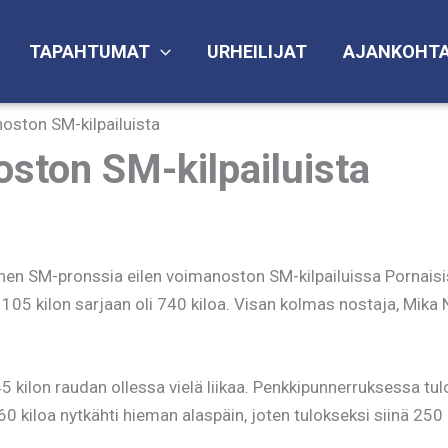
TAPAHTUMAT
URHEILIJAT
AJANKOHTA
noston SM-kilpailuista
oston SM-kilpailuista
anen SM-pronssia eilen voimanoston SM-kilpailuissa Pornaisiss
 105 kilon sarjaan oli 740 kiloa. Visan kolmas nostaja, Mika N
245 kilon raudan ollessa vielä liikaa. Penkkipunnerruksessa t
iloa nytkähti hieman alaspäin, joten tulokseksi siinä 250 ki