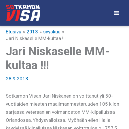
Siirry
sisältöön
Etusivu
2013
syyskuu
Jari Niskaselle MM-kultaa !!!
Jari Niskaselle MM-
kultaa !!!
28.9.2013
Sotkamon Visan Jari Niskanen on voittanut yli 50-
vuotiaiden miesten maailmanmestaruuden 105 kilon
sarjassa veteraanien voimanoston MM-kilpailuissa
Orlandossa, Yhdysvalloissa. Myöhään eilen illalla
käydyissä kilpailuissa Niskasen voittotulos oli 757,5