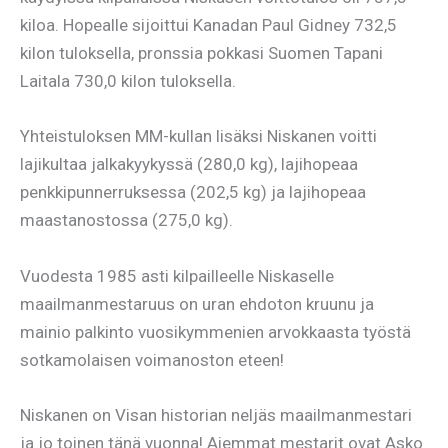
kiloa. Hopealle sijoittui Kanadan Paul Gidney 732,5
kilon tuloksella, pronssia pokkasi Suomen Tapani
Laitala 730,0 kilon tuloksella.
Yhteistuloksen MM-kullan lisäksi Niskanen voitti
lajikultaa jalkakyykyssä (280,0 kg), lajihopeaa
penkkipunnerruksessa (202,5 kg) ja lajihopeaa
maastanostossa (275,0 kg).
Vuodesta 1985 asti kilpailleelle Niskaselle
maailmanmestaruus on uran ehdoton kruunu ja
mainio palkinto vuosikymmenien arvokkaasta työstä
sotkamolaisen voimanoston eteen!
Niskanen on Visan historian neljäs maailmanmestari
ja jo toinen tänä vuonna! Aiemmat mestarit ovat Asko