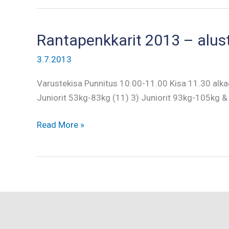
–
talkooinfo
Rantapenkkarit 2013 – alus
3.7.2013
Varustekisa Punnitus 10.00-11.00 Kisa 11.30 alka
Juniorit 53kg-83kg (11) 3) Juniorit 93kg-105kg 
Rantapenkkarit
Read More »
2013
–
alustavat
ryhmäjaot