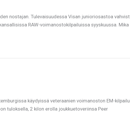
den nostajan. Tulevaisuudessa Visan junioriosastoa vahvis
kansallisissa RAW-voimanostokilpailuissa syyskuussa. Mika o
xemburgissa käydyissä veteraanien voimanoston EM-kilpailuis
n tuloksella, 2 kilon erolla joukkuetoveriinsa Peer