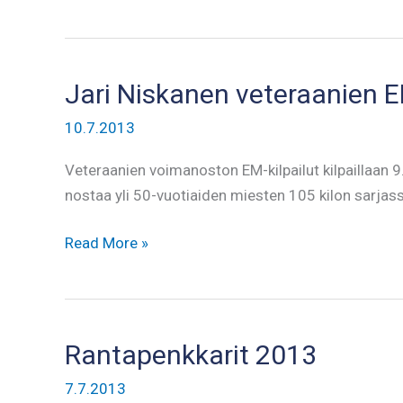
Niskaselle
EM-
pronssia
Jari Niskanen veteraanien E
10.7.2013
Veteraanien voimanoston EM-kilpailut kilpaillaan 
nostaa yli 50-vuotiaiden miesten 105 kilon sarjass
Jari
Read More »
Niskanen
veteraanien
EM-
kisoissa
Rantapenkkarit 2013
7.7.2013