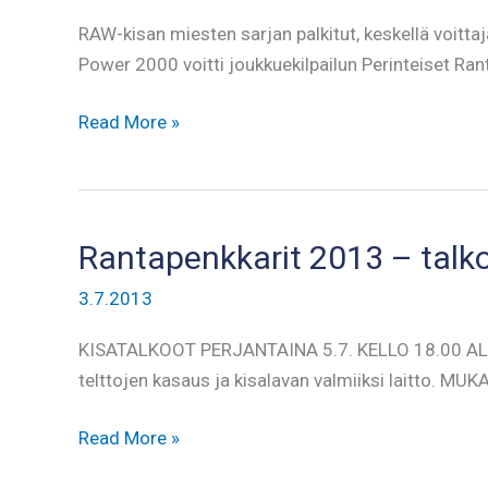
RAW-kisan miesten sarjan palkitut, keskellä voitt
Power 2000 voitti joukkuekilpailun Perinteiset Ran
Rantapenkkarit
Read More »
2013
Rantapenkkarit 2013 – talk
3.7.2013
KISATALKOOT PERJANTAINA 5.7. KELLO 18.00 ALKA
telttojen kasaus ja kisalavan valmiiksi laitto. 
Rantapenkkarit
Read More »
2013