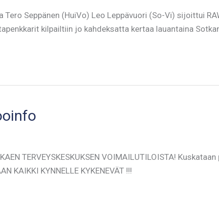
aja Tero Seppänen (HuiVo) Leo Leppävuori (So-Vi) sijoittui R
tapenkkarit kilpailtiin jo kahdeksatta kertaa lauantaina Sotk
ooinfo
EN TERVEYSKESKUKSEN VOIMAILUTILOISTA! Kuskataan painot
MUKAAN KAIKKI KYNNELLE KYKENEVÄT !!!