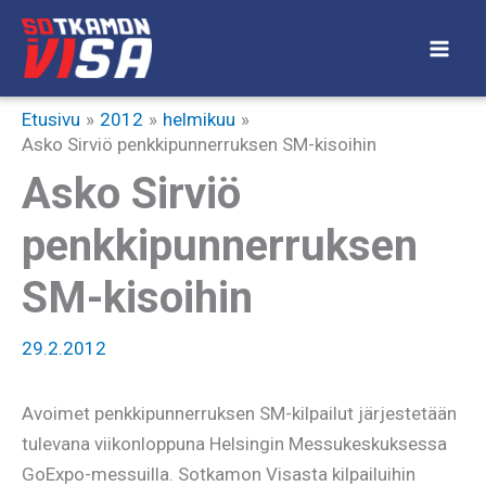
Siirry
sisältöön
Etusivu
2012
helmikuu
Asko Sirviö penkkipunnerruksen SM-kisoihin
Asko Sirviö
penkkipunnerruksen
SM-kisoihin
29.2.2012
Avoimet penkkipunnerruksen SM-kilpailut järjestetään
tulevana viikonloppuna Helsingin Messukeskuksessa
GoExpo-messuilla. Sotkamon Visasta kilpailuihin