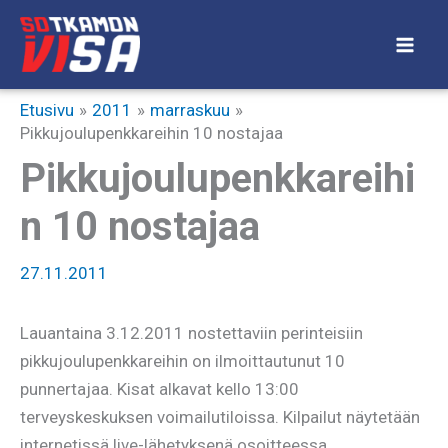
Siirry
sisältöön
Etusivu
2011
marraskuu
Pikkujoulupenkkareihin 10 nostajaa
Pikkujoulupenkkareihi
n 10 nostajaa
27.11.2011
Lauantaina 3.12.2011 nostettaviin perinteisiin
pikkujoulupenkkareihin on ilmoittautunut 10
punnertajaa. Kisat alkavat kello 13:00
terveyskeskuksen voimailutiloissa. Kilpailut näytetään
internetissä live-lähetyksenä osoitteessa