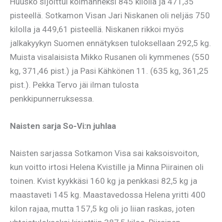
Huusko sijoittui kolmanneksi 845 kilolla ja 471,35
pisteellä. Sotkamon Visan Jari Niskanen oli neljäs 750
kilolla ja 449,61 pisteellä. Niskanen rikkoi myös
jalkakyykyn Suomen ennätyksen tuloksellaan 292,5 kg.
Muista visalaisista Mikko Rusanen oli kymmenes (550
kg, 371,46 pist.) ja Pasi Kähkönen 11. (635 kg, 361,25
pist.). Pekka Tervo jäi ilman tulosta
penkkipunnerruksessa.
Naisten sarja So-Vi:n juhlaa
Naisten sarjassa Sotkamon Visa sai kaksoisvoiton,
kun voitto irtosi Helena Kvistille ja Minna Piirainen oli
toinen. Kvist kyykkäsi 160 kg ja penkkasi 82,5 kg ja
maastaveti 145 kg. Maastavedossa Helena yritti 400
kilon rajaa, mutta 157,5 kg oli jo liian raskas, joten