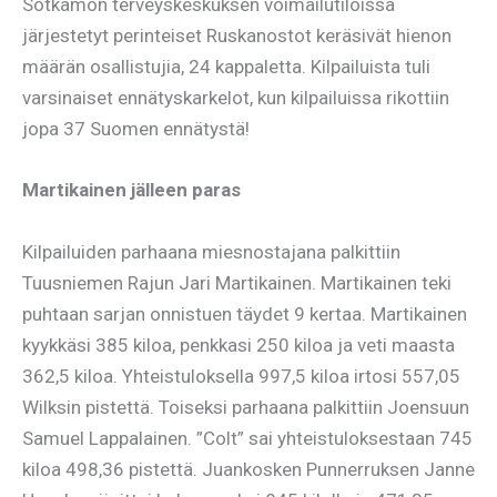
Sotkamon terveyskeskuksen voimailutiloissa
järjestetyt perinteiset Ruskanostot keräsivät hienon
määrän osallistujia, 24 kappaletta. Kilpailuista tuli
varsinaiset ennätyskarkelot, kun kilpailuissa rikottiin
jopa 37 Suomen ennätystä!
Martikainen jälleen paras
Kilpailuiden parhaana miesnostajana palkittiin
Tuusniemen Rajun Jari Martikainen. Martikainen teki
puhtaan sarjan onnistuen täydet 9 kertaa. Martikainen
kyykkäsi 385 kiloa, penkkasi 250 kiloa ja veti maasta
362,5 kiloa. Yhteistuloksella 997,5 kiloa irtosi 557,05
Wilksin pistettä. Toiseksi parhaana palkittiin Joensuun
Samuel Lappalainen. ”Colt” sai yhteistuloksestaan 745
kiloa 498,36 pistettä. Juankosken Punnerruksen Janne