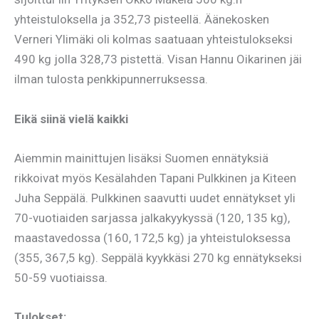
yhteistuloksella ja 352,73 pisteellä. Äänekosken
Verneri Ylimäki oli kolmas saatuaan yhteistulokseksi
490 kg jolla 328,73 pistettä. Visan Hannu Oikarinen jäi
ilman tulosta penkkipunnerruksessa.
Eikä siinä vielä kaikki
Aiemmin mainittujen lisäksi Suomen ennätyksiä
rikkoivat myös Kesälahden Tapani Pulkkinen ja Kiteen
Juha Seppälä. Pulkkinen saavutti uudet ennätykset yli
70-vuotiaiden sarjassa jalkakyykyssä (120, 135 kg),
maastavedossa (160, 172,5 kg) ja yhteistuloksessa
(355, 367,5 kg). Seppälä kyykkäsi 270 kg ennätykseksi
50-59 vuotiaissa.
Tulokset: