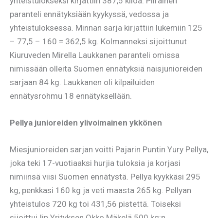
yhteistulokseksi kirjattiin 387,5 kiloa. Piirainen
paranteli ennätyksiään kyykyssä, vedossa ja
yhteistuloksessa. Minnan sarja kirjattiin lukemiin 125
– 77,5 – 160 = 362,5 kg. Kolmanneksi sijoittunut
Kiuruveden Mirella Laukkanen paranteli omissa
nimissään olleita Suomen ennätyksiä naisjunioreiden
sarjaan 84 kg. Laukkanen oli kilpailuiden
ennätysrohmu 18 ennätyksellään.
Pellya junioreiden ylivoimainen ykkönen
Miesjunioreiden sarjan voitti Pajarin Puntin Yury Pellya,
joka teki 17-vuotiaaksi hurjia tuloksia ja korjasi
nimiinsä viisi Suomen ennätystä. Pellya kyykkäsi 295
kg, penkkasi 160 kg ja veti maasta 265 kg. Pellyan
yhteistulos 720 kg toi 431,56 pistettä. Toiseksi
sijoittui Iin Yrityksen Okko Mäkelä 500 kg:n