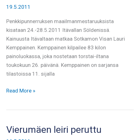
19.5.2011
Penkkipunnerruksen maailmanmestaruuksista
kisataan 24.-28.5.2011 Itävallan Söldenissä.
Kainuusta Itävaltaan matkaa Sotkamon Visan Lauri
Kemppainen. Kemppainen kilpailee 83 kilon
painoluokassa, joka nostetaan torstai-iltana
toukokuun 26. päivänä. Kemppainen on sarjansa
tilastoissa 11. sijalla
Kemppainen
Read More »
penkin
MM-
kisaan
Vierumäen leiri peruttu