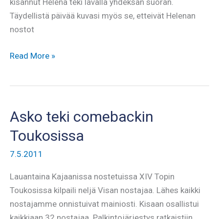
kisannut Helena teki lavalla yhdeksän suoran.
Täydellistä päivää kuvasi myös se, etteivät Helenan
nostot
Hellu
Read More »
nosti
raakana
320
kiloa
Asko teki comebackin
Toukosissa
7.5.2011
Lauantaina Kajaanissa nostetuissa XIV Topin
Toukosissa kilpaili neljä Visan nostajaa. Lähes kaikki
nostajamme onnistuivat mainiosti. Kisaan osallistui
kaikkiaan 32 nostajaa. Palkintojärjestys ratkaistiin