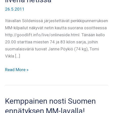
26.5.2011
Itävallan Söldenissä järjestettävät penkkipunnerruksen
MM-kilpailut näkyvät netin kautta suorana osoitteessa
http://goodlift.info/live/onlineside.html. Tänään kello
20.00 starttaa miesten 74 ja 83 kilon sarja, joihin
suomalaisväriä tuovat Janne Pöykiö (74 kg), Tomi
Vikla […]
Penkkipunnerruksen
Read More »
MM-
kisat
livenä
netissä
Kemppainen nosti Suomen
ennätyksen MM-lavalla!