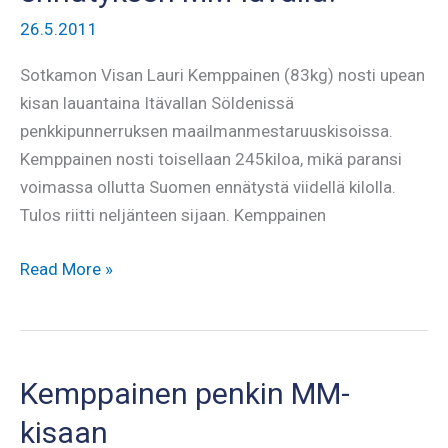
26.5.2011
Sotkamon Visan Lauri Kemppainen (83kg) nosti upean
kisan lauantaina Itävallan Söldenissä
penkkipunnerruksen maailmanmestaruuskisoissa.
Kemppainen nosti toisellaan 245kiloa, mikä paransi
voimassa ollutta Suomen ennätystä viidellä kilolla.
Tulos riitti neljänteen sijaan. Kemppainen
Kemppainen
Read More »
nosti
Suomen
ennätyksen
MM-
Kemppainen penkin MM-
lavalla!
kisaan