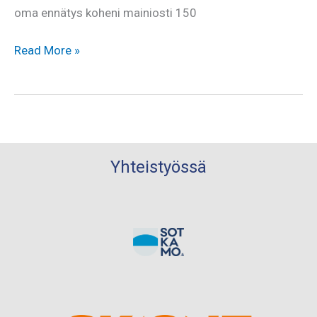
oma ennätys koheni mainiosti 150
Minna
Read More »
nosti
ennätyksiä
Joensuussa
Yhteistyössä