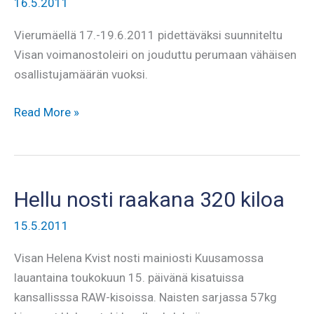
16.5.2011
Vierumäellä 17.-19.6.2011 pidettäväksi suunniteltu
Visan voimanostoleiri on jouduttu perumaan vähäisen
osallistujamäärän vuoksi.
Vierumäen
Read More »
leiri
peruttu
Hellu nosti raakana 320 kiloa
15.5.2011
Visan Helena Kvist nosti mainiosti Kuusamossa
lauantaina toukokuun 15. päivänä kisatuissa
kansallisssa RAW-kisoissa. Naisten sarjassa 57kg