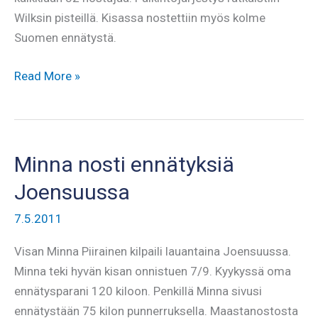
Wilksin pisteillä. Kisassa nostettiin myös kolme
Suomen ennätystä.
Asko
Read More »
teki
comebackin
Toukosissa
Minna nosti ennätyksiä
Joensuussa
7.5.2011
Visan Minna Piirainen kilpaili lauantaina Joensuussa.
Minna teki hyvän kisan onnistuen 7/9. Kyykyssä oma
ennätysparani 120 kiloon. Penkillä Minna sivusi
ennätystään 75 kilon punnerruksella. Maastanostosta