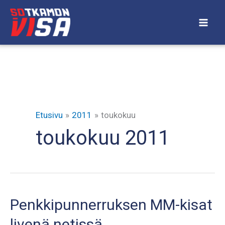
Siirry
sisältöön
Etusivu
2011
toukokuu
toukokuu 2011
Penkkipunnerruksen MM-kisat
livenä netissä