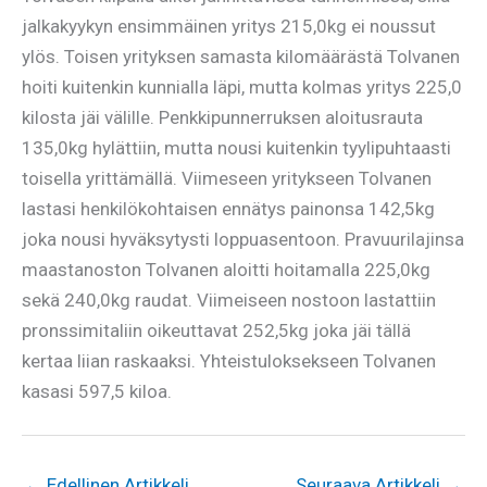
jalkakyykyn ensimmäinen yritys 215,0kg ei noussut
ylös. Toisen yrityksen samasta kilomäärästä Tolvanen
hoiti kuitenkin kunnialla läpi, mutta kolmas yritys 225,0
kilosta jäi välille. Penkkipunnerruksen aloitusrauta
135,0kg hylättiin, mutta nousi kuitenkin tyylipuhtaasti
toisella yrittämällä. Viimeseen yritykseen Tolvanen
lastasi henkilökohtaisen ennätys painonsa 142,5kg
joka nousi hyväksytysti loppuasentoon. Pravuurilajinsa
maastanoston Tolvanen aloitti hoitamalla 225,0kg
sekä 240,0kg raudat. Viimeiseen nostoon lastattiin
pronssimitaliin oikeuttavat 252,5kg joka jäi tällä
kertaa liian raskaaksi. Yhteistuloksekseen Tolvanen
kasasi 597,5 kiloa.
←
Edellinen Artikkeli
Seuraava Artikkeli
→