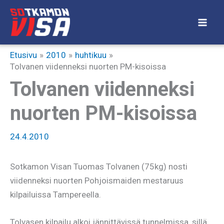
Siirry
sisältöön
Etusivu
2010
huhtikuu
Tolvanen viidenneksi nuorten PM-kisoissa
Tolvanen viidenneksi
nuorten PM-kisoissa
24.4.2010
Sotkamon Visan Tuomas Tolvanen (75kg) nosti
viidenneksi nuorten Pohjoismaiden mestaruus
kilpailuissa Tampereella.
Tolvasen kilpailu alkoi jännittävissä tunnelmissa, sillä