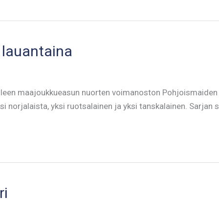
 lauantaina
 ylleen maajoukkueasun nuorten voimanoston Pohjoismaide
i norjalaista, yksi ruotsalainen ja yksi tanskalainen. Sarjan
ri