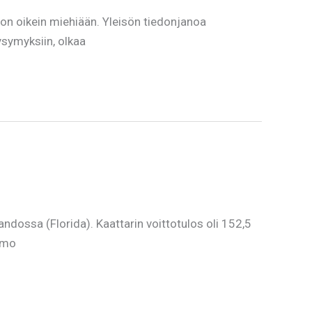
n oikein miehiään. Yleisön tiedonjanoa
ysymyksiin, olkaa
ossa (Florida). Kaattarin voittotulos oli 152,5
aimo