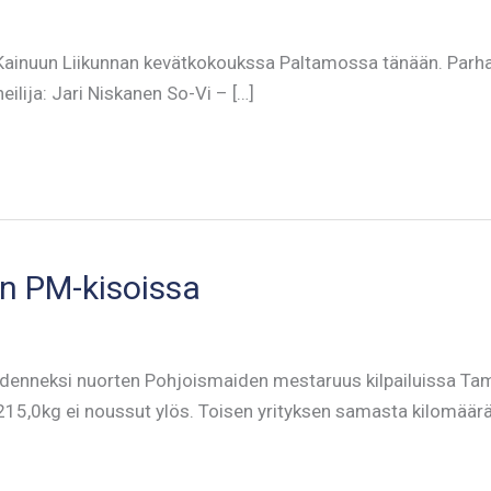
9 Kainuun Liikunnan kevätkokoukssa Paltamossa tänään. Parhaim
eilija: Jari Niskanen So-Vi – […]
en PM-kisoissa
nneksi nuorten Pohjoismaiden mestaruus kilpailuissa Tamper
 215,0kg ei noussut ylös. Toisen yrityksen samasta kilomäär