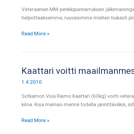
Veteraanien MM-penkkipunnerruksen jälkimainingei
helpottaaksemme, ruuvasimme miehen tiukasti piinap
Piinapenkissä
Read More »
Raimo
Kaattari
Kaattari voitti maailmanmes
1.4.2010
Sotkamon Visa Raimo Kaattari (60kg) voitti veter
kiloa. Kisa mainasi mennä todella jännittäväksi, si
Kaattari
Read More »
voitti