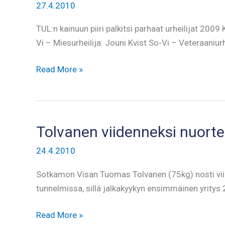
27.4.2010
TUL:n kainuun piiri palkitsi parhaat urheilijat 200
Vi – Miesurheilija: Jouni Kvist So-Vi – Veteraaniurh
TUL
Read More »
palkitsi
parhaimmat
Tolvanen viidenneksi nuort
24.4.2010
Sotkamon Visan Tuomas Tolvanen (75kg) nosti viide
tunnelmissa, sillä jalkakyykyn ensimmäinen yritys
Tolvanen
Read More »