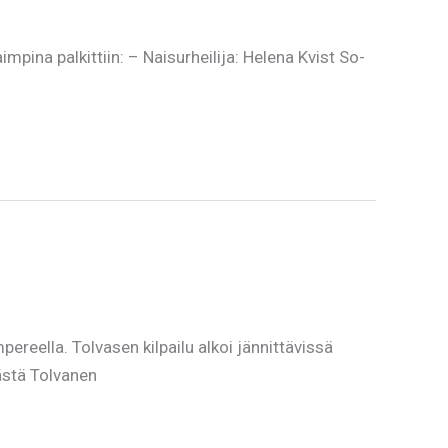
pina palkittiin: – Naisurheilija: Helena Kvist So-
eella. Tolvasen kilpailu alkoi jännittävissä
ästä Tolvanen