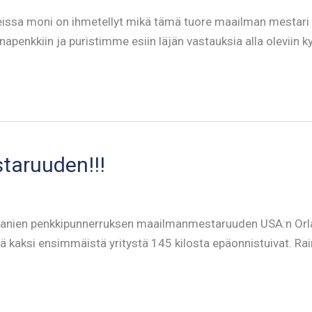
ssa moni on ihmetellyt mikä tämä tuore maailman mestari o
enkkiin ja puristimme esiin läjän vastauksia alla oleviin k
taruuden!!!
aanien penkkipunnerruksen maailmanmestaruuden USA:n Orland
llä kaksi ensimmäistä yritystä 145 kilosta epäonnistuivat. R