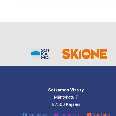
maailmanmestaruuden!!!
Sotkamon Visa ry
Mäntykatu 7
87500 Kajaani
Facebook
Instagram
YouTube