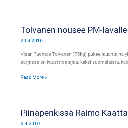
viidenneksi
nuorten
PM-
kisoissa
Tolvanen nousee PM-lavalle
20.4.2010
Visan Tuomas Tolvanen (75kg) pukee lauantaina
sarjassa on kuusi nostajaa: kaksi suomalaista, kaks
Tolvanen
Read More »
nousee
PM-
lavalle
lauantaina
Piinapenkissä Raimo Kaatta
6.4.2010