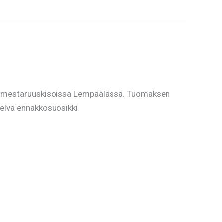
n mestaruuskisoissa Lempäälässä. Tuomaksen
 selvä ennakkosuosikki