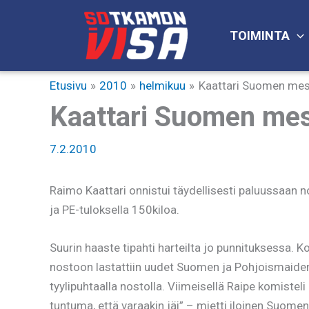
Siirry
sisältöön
TOIMINTA
Etusivu
2010
helmikuu
Kaattari Suomen mest
Kaattari Suomen mes
7.2.2010
Raimo Kaattari onnistui täydellisesti paluussaan 
ja PE-tuloksella 150kiloa.
Suurin haaste tipahti harteilta jo punnituksessa. K
nostoon lastattiin uudet Suomen ja Pohjoismaiden 
tyylipuhtaalla nostolla. Viimeisellä Raipe komisteli
tuntuma, että varaakin jäi” – mietti iloinen Suome