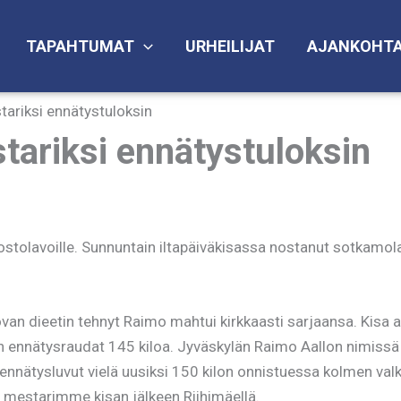
TAPAHTUMAT
URHEILIJAT
AJANKOHTA
ariksi ennätystuloksin
tariksi ennätystuloksin
nostolavoille. Sunnuntain iltapäiväkisassa nostanut sotkam
ovan dieetin tehnyt Raimo mahtui kirkkaasti sarjaansa. Kisa 
ennätysraudat 145 kiloa. Jyväskylän Raimo Aallon nimissä ol
 ennätysluvut vielä uusiksi 150 kilon onnistuessa kolmen valkoi
n mestarimme kisan jälkeen Riihimäellä.