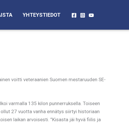
ISTA
YHTEYSTIEDOT
olainen voitti veteraanien Suomen mestaruuden SE-
alkoi varmalla 135 kilon punnerruksella. Toiseen
lut 27 vuotta vanha ennätys siirtyi historiaan
sen laikan arvoisesti. ”Kisasta jäi hyvä fiilis ja