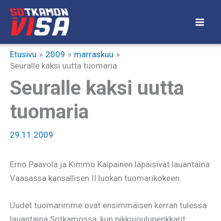
Siirry
sisältöön
Etusivu
2009
marraskuu
Seuralle kaksi uutta tuomaria
Seuralle kaksi uutta
tuomaria
29.11.2009
Erno Paavola ja Kimmo Kaipainen läpäisivät lauantaina
Vaasassa kansallisen II luokan tuomarikokeen.
Uudet tuomarimme ovat ensimmäisen kerran tulessa
lauantaina Sotkamossa, kun pikkujoulupenkkarit