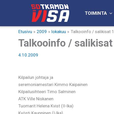
Siirry
sisältöön
TOIMINTA
Etusivu
2009
lokakuu
Talkooinfo / salikisat
Talkooinfo / salikisa
4.10.2009
Kilpailun johtaja ja
seremoniamestari Kimmo Kaipainen
Kilpailusihteeri Timo Salminen
ATK Ville Niskanen
Tuomarit Helena Kvist (II-lka)
Kyösti Kauppinen (I-lka)