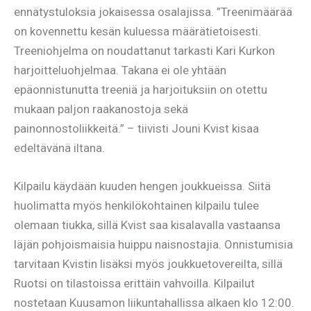
ennätystuloksia jokaisessa osalajissa. ”Treenimäärää
on kovennettu kesän kuluessa määrätietoisesti.
Treeniohjelma on noudattanut tarkasti Kari Kurkon
harjoitteluohjelmaa. Takana ei ole yhtään
epäonnistunutta treeniä ja harjoituksiin on otettu
mukaan paljon raakanostoja sekä
painonnostoliikkeitä.” – tiivisti Jouni Kvist kisaa
edeltävänä iltana.
Kilpailu käydään kuuden hengen joukkueissa. Siitä
huolimatta myös henkilökohtainen kilpailu tulee
olemaan tiukka, sillä Kvist saa kisalavalla vastaansa
läjän pohjoismaisia huippu naisnostajia. Onnistumisia
tarvitaan Kvistin lisäksi myös joukkuetovereilta, sillä
Ruotsi on tilastoissa erittäin vahvoilla. Kilpailut
nostetaan Kuusamon liikuntahallissa alkaen klo 12:00.