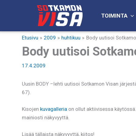
Siirry
sisältöön
TOIMINTA
Etusivu
2009
huhtikuu
Body uutisoi Sotkamo
Body uutisoi Sotkam
17.4.2009
Uusin BODY –lehti uutisoi Sotkamon Visan järjes
67).
Kisojen
kuvagalleria
on ollut aktiivisessa käytössä.
mainiosti näkyvyyttä.
Lisää tällaista näkyvyyttä, kiitos!