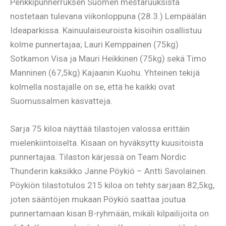
Penkkipunnerruksen Suomen mestaruuksista
nostetaan tulevana viikonloppuna (28.3.) Lempäälän
Ideaparkissa. Kainuulaiseuroista kisoihin osallistuu
kolme punnertajaa; Lauri Kemppainen (75kg)
Sotkamon Visa ja Mauri Heikkinen (75kg) sekä Timo
Manninen (67,5kg) Kajaanin Kuohu. Yhteinen tekijä
kolmella nostajalle on se, että he kaikki ovat
Suomussalmen kasvatteja.
Sarja 75 kiloa näyttää tilastojen valossa erittäin
mielenkiintoiselta. Kisaan on hyväksytty kuusitoista
punnertajaa. Tilaston kärjessä on Team Nordic
Thunderin kaksikko Janne Pöykiö – Antti Savolainen.
Pöykiön tilastotulos 215 kiloa on tehty sarjaan 82,5kg,
joten sääntöjen mukaan Pöykiö saattaa joutua
punnertamaan kisan B-ryhmään, mikäli kilpailijoita on