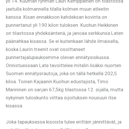
yli 14. Kuuman ryhmän Lauri Kemppainen on tilastossa
jaetulla kolmannella tilalla kolmen muun atleetin
kanssa. Kisan ennakkoon kahdeksan kovinta on
punnertanut yli 190 kilon tuloksen. Kuohun Heikkinen
on tilastossa yhdeksäntenä, ja janoaa serkkunsa Laten
päänahkaa kisassa. Se ei kuitenkaan lähde ilmaisella,
koska Laurin treenit ovat osoittaneet
punnertajalupauksemme olevan ennätysiskussa.
Onnistuessaan Late tavoittelee mitalin lisäksi nuorten
Suomen ennätysrautoja, joka on tällä hetkellä 202,5
kiloa. Toinen Kajaanin Kuohun edustajista, Timo
Manninen on sarjan 67,5kg tilastossa 12. sijalla, mutta
nykyinen tuloskunto viittaa sijoituksen nousuun itse
kisassa.
Joka tapauksessa kisoista tulee erittäin jännittävät, ja