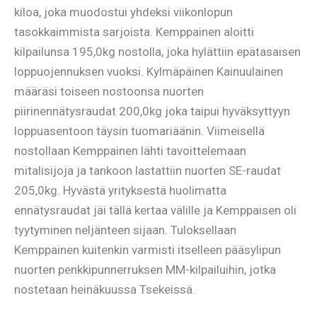
kiloa, joka muodostui yhdeksi viikonlopun
tasokkaimmista sarjoista. Kemppainen aloitti
kilpailunsa 195,0kg nostolla, joka hylättiin epätasaisen
loppuojennuksen vuoksi. Kylmäpäinen Kainuulainen
määräsi toiseen nostoonsa nuorten
piirinennätysraudat 200,0kg joka taipui hyväksyttyyn
loppuasentoon täysin tuomariäänin. Viimeisellä
nostollaan Kemppainen lähti tavoittelemaan
mitalisijoja ja tankoon lastattiin nuorten SE-raudat
205,0kg. Hyvästä yrityksestä huolimatta
ennätysraudat jäi tällä kertaa välille ja Kemppaisen oli
tyytyminen neljänteen sijaan. Tuloksellaan
Kemppainen kuitenkin varmisti itselleen pääsylipun
nuorten penkkipunnerruksen MM-kilpailuihin, jotka
nostetaan heinäkuussa Tsekeissä.