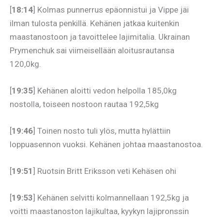
[
18:14
] Kolmas punnerrus epäonnistui ja Vippe jäi
ilman tulosta penkillä. Kehänen jatkaa kuitenkin
maastanostoon ja tavoittelee lajimitalia. Ukrainan
Prymenchuk sai viimeisellään aloitusrautansa
120,0kg.
[
19:35
] Kehänen aloitti vedon helpolla 185,0kg
nostolla, toiseen nostoon rautaa 192,5kg
[
19:46
] Toinen nosto tuli ylös, mutta hylättiin
loppuasennon vuoksi. Kehänen johtaa maastanostoa.
[
19:51
] Ruotsin Britt Eriksson veti Kehäsen ohi
[
19:53
] Kehänen selvitti kolmannellaan 192,5kg ja
voitti maastanoston lajikultaa, kyykyn lajipronssin