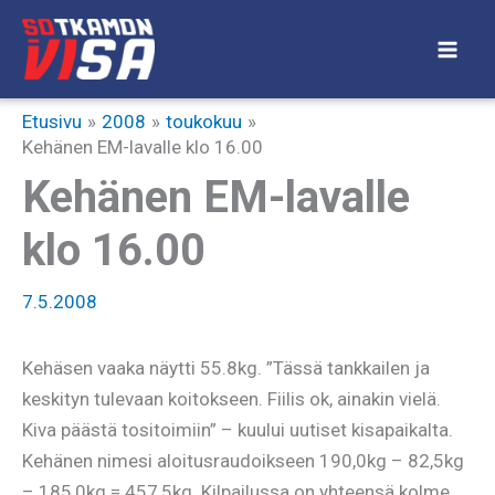
Siirry
sisältöön
Etusivu
2008
toukokuu
Kehänen EM-lavalle klo 16.00
Kehänen EM-lavalle
klo 16.00
7.5.2008
Kehäsen vaaka näytti 55.8kg. ”Tässä tankkailen ja
keskityn tulevaan koitokseen. Fiilis ok, ainakin vielä.
Kiva päästä tositoimiin” – kuului uutiset kisapaikalta.
Kehänen nimesi aloitusraudoikseen 190,0kg – 82,5kg
– 185,0kg = 457,5kg. Kilpailussa on yhteensä kolme