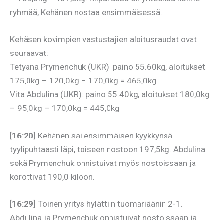
ryhmää, Kehänen nostaa ensimmäisessä.
Kehäsen kovimpien vastustajien aloitusraudat ovat
seuraavat:
Tetyana Prymenchuk (UKR): paino 55.60kg, aloitukset
175,0kg – 120,0kg – 170,0kg = 465,0kg
Vita Abdulina (UKR): paino 55.40kg, aloitukset 180,0kg
– 95,0kg – 170,0kg = 445,0kg
[
16:20
] Kehänen sai ensimmäisen kyykkynsä
tyylipuhtaasti läpi, toiseen nostoon 197,5kg. Abdulina
sekä Prymenchuk onnistuivat myös nostoissaan ja
korottivat 190,0 kiloon.
[
16:29
] Toinen yritys hylättiin tuomariäänin 2-1.
Abdulina ja Prymenchuk onnistuivat nostoissaan ja