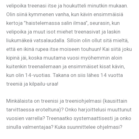
velipoika treenasi itse ja houkutteli minutkin mukaan.
Olin siinä kymmenen vanha, kun kävin ensimmäisiä
kertoja ”haistelemassa salin ilmaa”, seurasin, kun
velipoika ja muut isot miehet treenasivat ja laskin
liukumäkeä vatsalaudalla. Silloin olin ollut sitä mieltä,
että en ikinä rupea itse moiseen touhuun! Kai siitä joku
kipinä jäi, koska muutama vuosi myöhemmin aloin
kuitenkin treenailemaan ja ensimmäiset kisat kävin,
kun olin 14-vuotias. Takana on siis lähes 14 vuotta
treeniä ja kilpailu-uraa!
Minkälaista on treenisi ja treeniohjelmasi (kausittain
tarvittaessa eroteltuna)? Onko harjoittelusi muuttunut
vuosien varrella? Treenaatko systemaattisesti ja onko
sinulla valmentajaa? Kuka suunnittelee ohjelmasi?