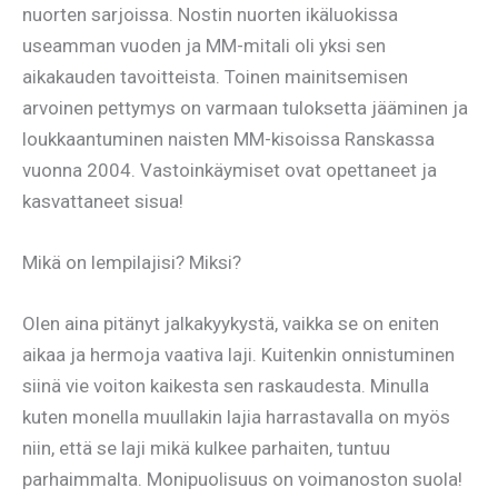
nuorten sarjoissa. Nostin nuorten ikäluokissa
useamman vuoden ja MM-mitali oli yksi sen
aikakauden tavoitteista. Toinen mainitsemisen
arvoinen pettymys on varmaan tuloksetta jääminen ja
loukkaantuminen naisten MM-kisoissa Ranskassa
vuonna 2004. Vastoinkäymiset ovat opettaneet ja
kasvattaneet sisua!
Mikä on lempilajisi? Miksi?
Olen aina pitänyt jalkakyykystä, vaikka se on eniten
aikaa ja hermoja vaativa laji. Kuitenkin onnistuminen
siinä vie voiton kaikesta sen raskaudesta. Minulla
kuten monella muullakin lajia harrastavalla on myös
niin, että se laji mikä kulkee parhaiten, tuntuu
parhaimmalta. Monipuolisuus on voimanoston suola!