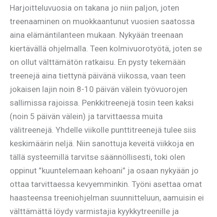
Harjoitteluvuosia on takana jo niin paljon, joten
treenaaminen on muokkaantunut vuosien saatossa
aina elämäntilanteen mukaan. Nykyään treenaan
kiertävällä ohjelmalla. Teen kolmivuorotyötä, joten se
on ollut välttämätön ratkaisu. En pysty tekemään
treenejä aina tiettynä päivänä viikossa, vaan teen
jokaisen lajin noin 8-10 päivän välein työvuorojen
sallimissa rajoissa. Penkkitreenejä tosin teen kaksi
(noin 5 päivän välein) ja tarvittaessa muita
välitreenejä. Yhdelle viikolle punttitreenejä tulee siis
keskimäärin neljä. Niin sanottuja keveitä viikkoja en
tällä systeemillä tarvitse säännöllisesti, toki olen
oppinut ”kuuntelemaan kehoani” ja osaan nykyään jo
ottaa tarvittaessa kevyemminkin. Työni asettaa omat
haasteensa treeniohjelman suunnitteluun, aamuisin ei
välttämättä löydy varmistajia kyykkytreenille ja