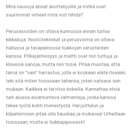
Mitä neuvoja annat aloittelijoille ja mitkä ovat
suurimmat virheet mitä voit tehdä?
Perusasioiden on oltava kunnossa ennen turhia
kikkailuja. Nostotekniikat ja perusvoima on oltava
hallussa ja tasapainossa tiukkojen varusteiden
kanssa. Pitkäjänteisyys ja maltti ovat niin tuttuja ja
kliseisiä sanoja, mutta niin tosia. Pitää muistaa, että
tämä on ”vain” harrastus, jolla ei koskaan elätä itseään,
teki sitä miten tosissaan tahansa, joten satsaus sen
mukaan. Kaikkea ei tarvitse kokeilla. Kannattaa etsiä
heti alussa asiantunteva valmentaja, jonka kanssa
tekee työtä kohti menestystä. Harjoittelun ja
kilpailemisen pitää olla hauskaa ja mukavaa! Urheillaan
tosissaan, mutta ei tiukkapipoisesti!