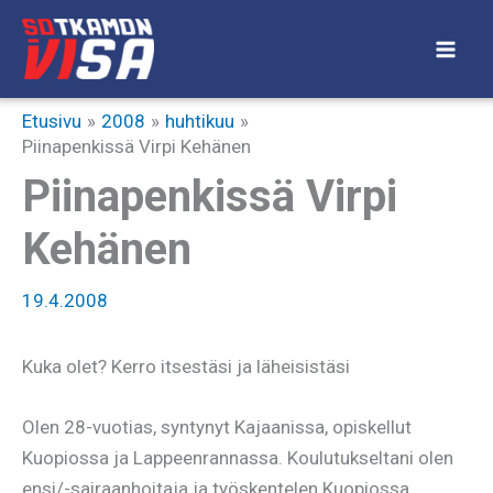
Siirry
sisältöön
Etusivu
2008
huhtikuu
Piinapenkissä Virpi Kehänen
Piinapenkissä Virpi
Kehänen
19.4.2008
Kuka olet? Kerro itsestäsi ja läheisistäsi
Olen 28-vuotias, syntynyt Kajaanissa, opiskellut
Kuopiossa ja Lappeenrannassa. Koulutukseltani olen
ensi/-sairaanhoitaja ja työskentelen Kuopiossa