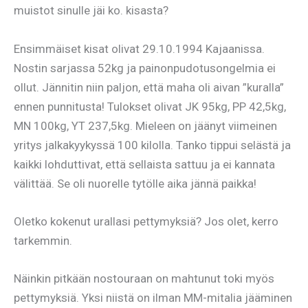
muistot sinulle jäi ko. kisasta?
Ensimmäiset kisat olivat 29.10.1994 Kajaanissa.
Nostin sarjassa 52kg ja painonpudotusongelmia ei
ollut. Jännitin niin paljon, että maha oli aivan ”kuralla”
ennen punnitusta! Tulokset olivat JK 95kg, PP 42,5kg,
MN 100kg, YT 237,5kg. Mieleen on jäänyt viimeinen
yritys jalkakyykyssä 100 kilolla. Tanko tippui selästä ja
kaikki lohduttivat, että sellaista sattuu ja ei kannata
välittää. Se oli nuorelle tytölle aika jännä paikka!
Oletko kokenut urallasi pettymyksiä? Jos olet, kerro
tarkemmin.
Näinkin pitkään nostouraan on mahtunut toki myös
pettymyksiä. Yksi niistä on ilman MM-mitalia jääminen