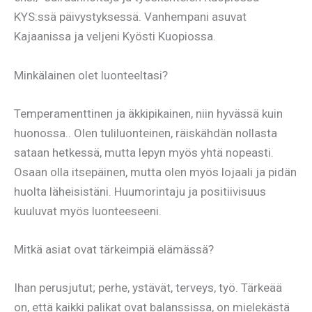
KYS:ssä päivystyksessä. Vanhempani asuvat
Kajaanissa ja veljeni Kyösti Kuopiossa.
Minkälainen olet luonteeltasi?
Temperamenttinen ja äkkipikainen, niin hyvässä kuin
huonossa.. Olen tuliluonteinen, räiskähdän nollasta
sataan hetkessä, mutta lepyn myös yhtä nopeasti.
Osaan olla itsepäinen, mutta olen myös lojaali ja pidän
huolta läheisistäni. Huumorintaju ja positiivisuus
kuuluvat myös luonteeseeni.
Mitkä asiat ovat tärkeimpiä elämässä?
Ihan perusjutut; perhe, ystävät, terveys, työ. Tärkeää
on, että kaikki palikat ovat balanssissa, on mielekästä