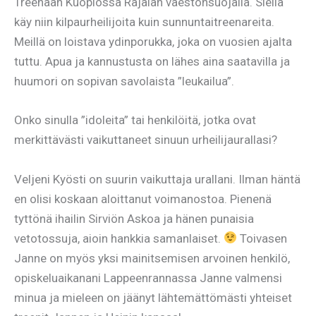
Treenaan Kuopiossa Rajalan väestönsuojalla. Siellä
käy niin kilpaurheilijoita kuin sunnuntaitreenareita.
Meillä on loistava ydinporukka, joka on vuosien ajalta
tuttu. Apua ja kannustusta on lähes aina saatavilla ja
huumori on sopivan savolaista ”leukailua”.
Onko sinulla ”idoleita” tai henkilöitä, jotka ovat
merkittävästi vaikuttaneet sinuun urheilijaurallasi?
Veljeni Kyösti on suurin vaikuttaja urallani. Ilman häntä
en olisi koskaan aloittanut voimanostoa. Pienenä
tyttönä ihailin Sirviön Askoa ja hänen punaisia
vetotossuja, aioin hankkia samanlaiset.
Toivasen
Janne on myös yksi mainitsemisen arvoinen henkilö,
opiskeluaikanani Lappeenrannassa Janne valmensi
minua ja mieleen on jäänyt lähtemättömästi yhteiset