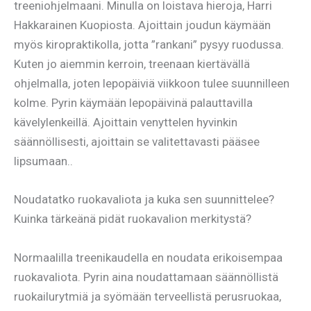
treeniohjelmaani. Minulla on loistava hieroja, Harri
Hakkarainen Kuopiosta. Ajoittain joudun käymään
myös kiropraktikolla, jotta ”rankani” pysyy ruodussa.
Kuten jo aiemmin kerroin, treenaan kiertävällä
ohjelmalla, joten lepopäiviä viikkoon tulee suunnilleen
kolme. Pyrin käymään lepopäivinä palauttavilla
kävelylenkeillä. Ajoittain venyttelen hyvinkin
säännöllisesti, ajoittain se valitettavasti pääsee
lipsumaan..
Noudatatko ruokavaliota ja kuka sen suunnittelee?
Kuinka tärkeänä pidät ruokavalion merkitystä?
Normaalilla treenikaudella en noudata erikoisempaa
ruokavaliota. Pyrin aina noudattamaan säännöllistä
ruokailurytmiä ja syömään terveellistä perusruokaa,