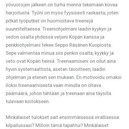
yövuorojen jälkeen on turha mennä tekemään kovaa
harjoitusta. Työni on myös fyysisesti raskasta, joten
pitkät työputket on huomioitava treenejä
suunniteltaessa. Treeniohjelmani laadin kyykyn ja
vedon osalta yhdessä veljeni Köpän kanssa ja
penkkiohjelmani tekee Seppo Räsänen Kuopiosta.
Sepe valmentaa minua siis penkin osalta, kyykky ja
veto ovat Köpän heiniä. Treenaamiseni on ollut aina
hyvin systemaattista, asetan tavoitteen, laadin
ohjelman ja etenen sen mukaan. En motivoidu omaksi
iloksi treenaamisesta vaan minulla on oltava
päämäärä, johon tähtään ja treenaan aina täysillä
tulevaan koitokseen.
Minkälaiset tulokset sait ensimmäisessä virallisessa
kilpailussasi? Milloin tämä tapahtui? Minkälaiset