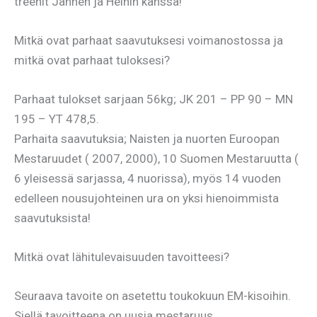
treenit Jannen ja Heinin kanssa!
Mitkä ovat parhaat saavutuksesi voimanostossa ja
mitkä ovat parhaat tuloksesi?
Parhaat tulokset sarjaan 56kg; JK 201 – PP 90 – MN
195 – YT 478,5.
Parhaita saavutuksia; Naisten ja nuorten Euroopan
Mestaruudet ( 2007, 2000), 10 Suomen Mestaruutta (
6 yleisessä sarjassa, 4 nuorissa), myös 14 vuoden
edelleen nousujohteinen ura on yksi hienoimmista
saavutuksista!
Mitkä ovat lähitulevaisuuden tavoitteesi?
Seuraava tavoite on asetettu toukokuun EM-kisoihin.
Siellä tavoitteena on uusia mestaruus.