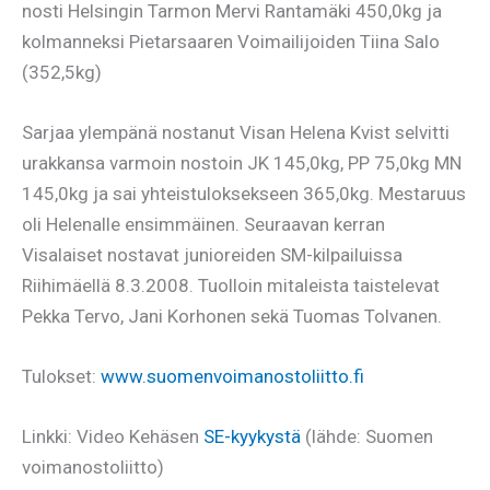
nosti Helsingin Tarmon Mervi Rantamäki 450,0kg ja
kolmanneksi Pietarsaaren Voimailijoiden Tiina Salo
(352,5kg)
Sarjaa ylempänä nostanut Visan Helena Kvist selvitti
urakkansa varmoin nostoin JK 145,0kg, PP 75,0kg MN
145,0kg ja sai yhteistuloksekseen 365,0kg. Mestaruus
oli Helenalle ensimmäinen. Seuraavan kerran
Visalaiset nostavat junioreiden SM-kilpailuissa
Riihimäellä 8.3.2008. Tuolloin mitaleista taistelevat
Pekka Tervo, Jani Korhonen sekä Tuomas Tolvanen.
Tulokset:
www.suomenvoimanostoliitto.fi
Linkki: Video Kehäsen
SE-kyykystä
(lähde: Suomen
voimanostoliitto)