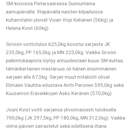
SM-kisoissa Pietarsaaressa Sunnuntaina
aamupäivällä. Iltapäivällä naisten kilpailuissa
kultamitaliin ylsivät Visan Virpi Kehänen (56kg) ja
Helena Kvist (60kg).
Siriviön voittotulos 625,0kg koostui sarjasta JK
235,0kg, PP 165,0kg ja MN 225,0kg. Vaikka Sirviön
palkintokaapista löytyy entuudestaan kuusi SM-kultaa,
tämänkertainen mestaruus oli hänen ensimmäinen
sarjaan alle 67,5kg. Sarjan muut mitalistit olivat
Elimäen Vauhtia edustava Antti Paronen 595,0kg sekä
Kuusamon Eräveikkojen Asko Keränen (570,0kg).
Jouni Kvist voitti sarjansa ylivoimaisesti tuloksella
790,0kg (JK 297,5kg, PP 180,0kg, MN 312,5kg). Vaikka
viime päivien sairastelut sekä edellisenä iltana