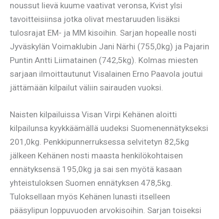
noussut lievä kuume vaativat veronsa, Kvist ylsi
tavoitteisiinsa jotka olivat mestaruuden lisäksi
tulosrajat EM- ja MM kisoihin. Sarjan hopealle nosti
Jyväskylän Voimaklubin Jani Närhi (755,0kg) ja Pajarin
Puntin Antti Liimatainen (742,5kg). Kolmas miesten
sarjaan ilmoittautunut Visalainen Erno Paavola joutui
jättämään kilpailut väliin sairauden vuoksi.
Naisten kilpailuissa Visan Virpi Kehänen aloitti
kilpailunsa kyykkäämällä uudeksi Suomenennätykseksi
201,0kg. Penkkipunnerruksessa selvitetyn 82,5kg
jälkeen Kehänen nosti maasta henkilökohtaisen
ennätyksensä 195,0kg ja sai sen myötä kasaan
yhteistuloksen Suomen ennätyksen 478,5kg.
Tuloksellaan myös Kehänen lunasti itselleen
pääsylipun loppuvuoden arvokisoihin. Sarjan toiseksi