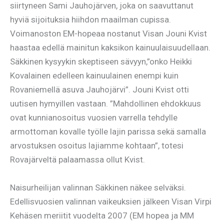
siirtyneen Sami Jauhojärven, joka on saavuttanut
hyviä sijoituksia hiihdon maailman cupissa.
Voimanoston EM-hopeaa nostanut Visan Jouni Kvist
haastaa edellä mainitun kaksikon kainuulaisuudellaan.
Säkkinen kysyykin skeptiseen sävyyn,”onko Heikki
Kovalainen edelleen kainuulainen enempi kuin
Rovaniemellä asuva Jauhojärvi”. Jouni Kvist otti
uutisen hymyillen vastaan. ”Mahdollinen ehdokkuus
ovat kunnianosoitus vuosien varrella tehdylle
armottoman kovalle työlle lajin parissa sekä samalla
arvostuksen osoitus lajiamme kohtaan”, totesi
Rovajärveltä palaamassa ollut Kvist.
Naisurheilijan valinnan Säkkinen näkee selväksi.
Edellisvuosien valinnan vaikeuksien jälkeen Visan Virpi
Kehäsen meriitit vuodelta 2007 (EM hopea ja MM