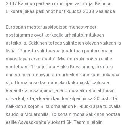
2007 Kainuun parhaan urheilijan valintoja. Kainuun
Liikunta jakaa palkinnot huhtikuussa 2008 Vaalassa.
Euroopan mestaruuskisoissa menestyneet
nostajamme ovat korkealla urheilutoimituksen
asteikolla. Säkkinen toteaa valintojen olevan vaikean ja
lisää: ”Parasta valittaessa joudutaan puntaroimaan
myös lajien arvostusta”. Miesten valinnoissa esille
nostetaan F1-kuljettaja Heikki Kovalainen, joka teki
onnistuneen debyytin autourheilun kuninkuusluokassa
sijoittumalla seitsemänneksi kokonaiskilpailussa.
Renault-tallissa ajanut ja Suomussalmelta lähtöisin
oleva kuljettaja keräsi kauden kilpailuissa 30 pistettä.
Kaikkien aikojen 9. suomalainen F1-kuski ajaa tulevalla
kaudella McLarenilla. Toisena nimenä Säkkinen nostaa
esille Aavasaksalta Vuokatti Ski Teamin leipiin