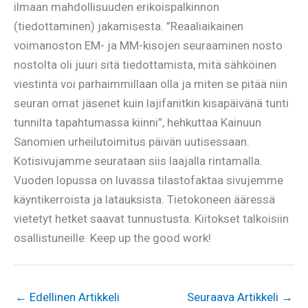
ilmaan mahdollisuuden erikoispalkinnon
(tiedottaminen) jakamisesta. ”Reaaliaikainen
voimanoston EM- ja MM-kisojen seuraaminen nosto
nostolta oli juuri sitä tiedottamista, mitä sähköinen
viestintä voi parhaimmillaan olla ja miten se pitää niin
seuran omat jäsenet kuin lajifanitkin kisapäivänä tunti
tunnilta tapahtumassa kiinni”, hehkuttaa Kainuun
Sanomien urheilutoimitus päivän uutisessaan.
Kotisivujamme seurataan siis laajalla rintamalla.
Vuoden lopussa on luvassa tilastofaktaa sivujemme
käyntikerroista ja latauksista. Tietokoneen ääressä
vietetyt hetket saavat tunnustusta. Kiitokset talkoisiin
osallistuneille. Keep up the good work!
←
Edellinen Artikkeli
Seuraava Artikkeli
→