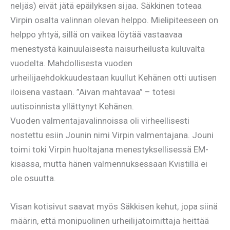
neljäs) eivät jätä epäilyksen sijaa. Säkkinen toteaa
Virpin osalta valinnan olevan helppo. Mielipiteeseen on
helppo yhtyä, sillä on vaikea löytää vastaavaa
menestystä kainuulaisesta naisurheilusta kuluvalta
vuodelta. Mahdollisesta vuoden
urheilijaehdokkuudestaan kuullut Kehänen otti uutisen
iloisena vastaan. ”Aivan mahtavaa” – totesi
uutisoinnista yllättynyt Kehänen.
Vuoden valmentajavalinnoissa oli virheellisesti
nostettu esiin Jounin nimi Virpin valmentajana. Jouni
toimi toki Virpin huoltajana menestyksellisessä EM-
kisassa, mutta hänen valmennuksessaan Kvistillä ei
ole osuutta.
Visan kotisivut saavat myös Säkkisen kehut, jopa siinä
määrin, että monipuolinen urheilijatoimittaja heittää